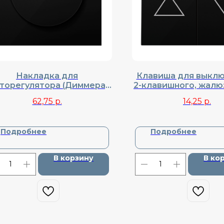
Накладка для
Клавиша для выклю
торегулятора (Диммера),
2-клавишного, жалю
воротного, Donel, Cерия
Donel, Cерия R98, 
62,75
р.
14,25
р.
R98, DA65030
Подробнее
Подробнее
В корзину
В ко