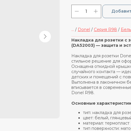
Добавит
...
/
Donel
/
Cерия R98
/
Белы
_____________________________
Накладка для розетки с 
(DA52003) — защита и эс
Накладка для розетки Done
стильное решение для офор
Оснащена откидной крышкой
случайного контакта — идеа
детских и помещений с по
Выполнена в лаконичном бе
вписывается в современные
Donel R98.
Основные характеристик
тип: накладка для ро
цвет: белый, глянцевы
материал: термопласт
тип поверхности: мато