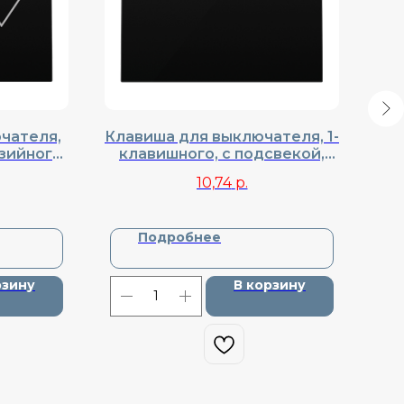
чателя,
Клавиша для выключателя, 1-
зийного,
клавишного, с подсвекой,
DA29430
Donel, Cерия R98, DA29030
10,74
р.
Подробнее
рзину
В корзину