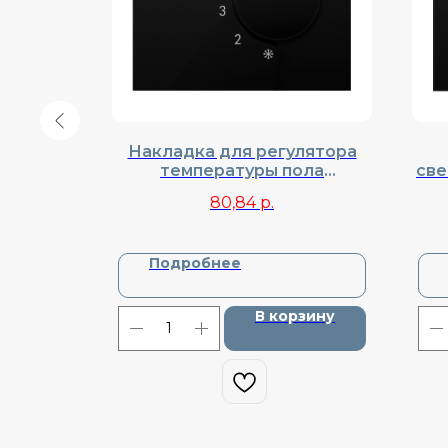
азы
Накладка для регулятора
отного,
температуры пола
све
DA98630
(Термостата), Donel, Cерия
по
80,84
р.
R98, DA14930
Подробнее
зину
В корзину