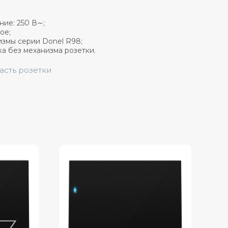
ие: 250 В∼;
ое;
измы серии Donel R98;
ка без механизма розетки.
часть розетки