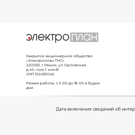
Закрытое акционерное общество
«Электроплан ТНС».
220053, г.Минск, ул.Орловская,
д.40, пом.1, ком.8.
УНП 192439045
Режим работы: с 9.00 до 18.00 в будни
дни.
Дата включения сведений об интерне