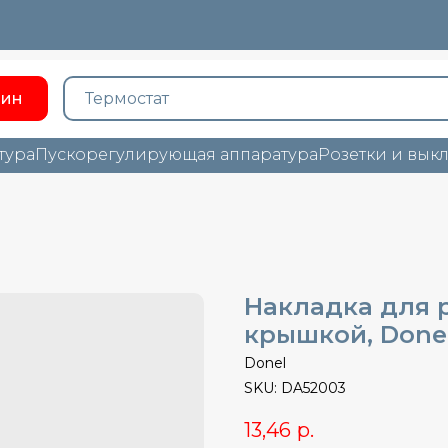
зин
тура
Пускорегулирующая аппаратура
Розетки и вык
Накладка для р
крышкой, Donel
Donel
SKU:
DA52003
13,46
р.