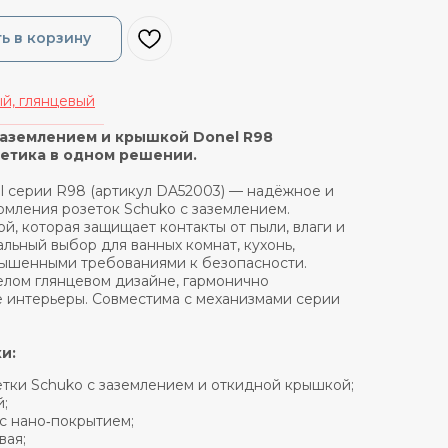
ь в корзину
й, глянцевый
_______________
заземлением и крышкой Donel R98
тетика в одном решении.
l серии R98 (артикул DA52003) — надёжное и
мления розеток Schuko с заземлением.
, которая защищает контакты от пыли, влаги и
льный выбор для ванных комнат, кухонь,
вышенными требованиями к безопасности.
лом глянцевом дизайне, гармонично
 интерьеры. Совместима с механизмами серии
и:
зетки Schuko с заземлением и откидной крышкой;
й;
 с нано‑покрытием;
вая;