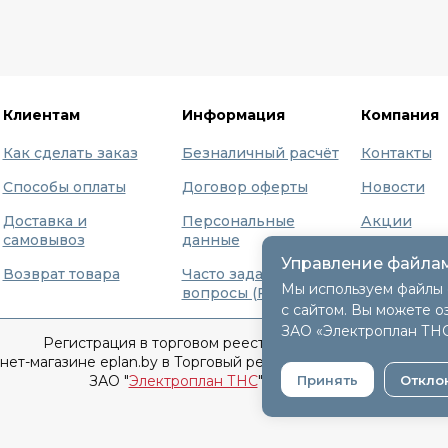
Клиентам
Информация
Компания
Как сделать заказ
Безналичный расчёт
Контакты
Способы оплаты
Договор оферты
Новости
Доставка и
Персональные
Акции
самовывоз
данные
Бренды
Управление файлам
Возврат товара
Часто задаваемые
О нас
Мы используем файлы 
вопросы (FAQ)
с сайтом. Вы можете о
ЗАО «Электроплан ТН
Регистрация в торговом реестре 9 декабря 2015г.
т-магазине eplan.by в Торговый реестр Республики Беларусь
Принять
Откло
ЗАО "
Электроплан ТНС
" © 2005-2026.