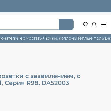
лючатели
Термостаты
Лючки, коллоны
Теплые полы
Ве
озетки с заземлением, с
, Cерия R98, DA52003