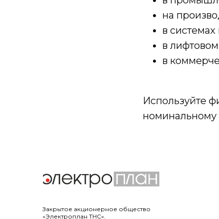
на произв
в системах
в лифтово
в коммерче
Используйте ф
номинальному 
Закрытое акционерное общество
«Электроплан ТНС».