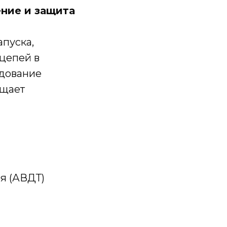
ние и защита
пуска,
цепей в
удование
ащает
я (АВДТ)