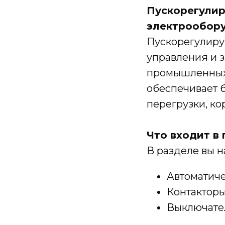
Пускорегулир
электрообор
Пускорегулиру
управления и 
промышленных,
обеспечивает 
перегрузки, ко
Что входит в
В разделе вы н
Автоматиче
Контактор
Выключате