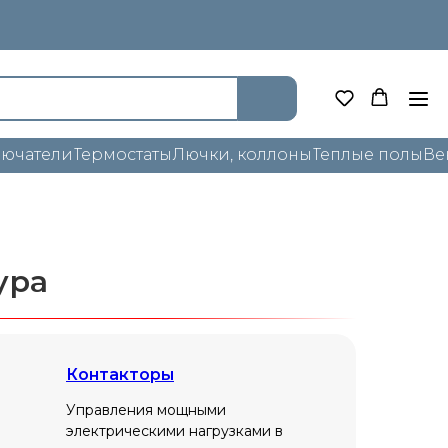
лючатели
Термостаты
Лючки, коллоны
Теплые полы
Ве
ура
Контакторы
Управления мощными
электрическими нагрузками в