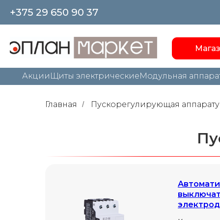
+375 29 650 90 37
Мага
Акции
Щиты электрические
Модульная аппара
Главная
Пускорегулирующая аппарату
/
Пу
Автомати
вы ключа
электрод