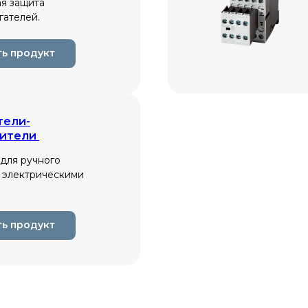
я защита
гателей.
ь продукт
тели-
нители
 для ручного
 электрическими
ь продукт