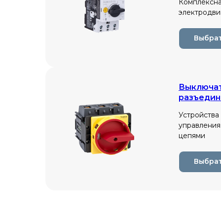
Комплексна
электродви
Выбрат
Выключа
разъеди
Устройства
управления
цепями
Выбрат