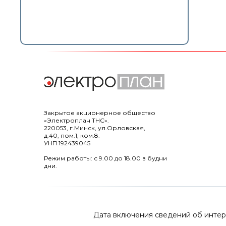
Закрытое акционерное общество
«Электроплан ТНС».
220053, г.Минск, ул.Орловская,
д.40, пом.1, ком.8.
УНП 192439045
Режим работы: с 9.00 до 18.00 в будни
дни.
Дата включения сведений об интерне