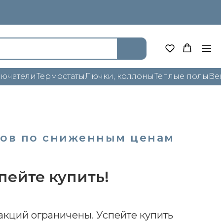
лючатели
Термостаты
Лючки, коллоны
Теплые полы
Ве
ров по сниженным ценам
пейте купить!
акций ограничены. Успейте купить