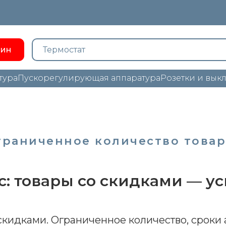
зин
тура
Пускорегулирующая аппаратура
Розетки и вык
граниченное количество това
с: товары со скидками — ус
кидками. Ограниченное количество, сроки 