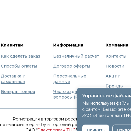
Клиентам
Информация
Компания
Как сделать заказ
Безналичный расчёт
Контакты
Способы оплаты
Договор оферты
Новости
Доставка и
Персональные
Акции
самовывоз
данные
Бренды
Возврат товара
Часто задаваемые
Управление файлам
О нас
вопросы (FAQ)
Мы используем файлы 
с сайтом. Вы можете о
ЗАО «Электроплан ТН
Регистрация в торговом реестре 9 декабря 2015г.
т-магазине eplan.by в Торговый реестр Республики Беларусь
ЗАО "
Электроплан ТНС
" © 2005-2026.
Принять
Откло