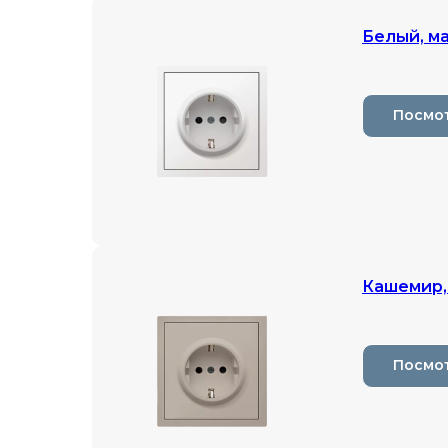
Белый, м
Посмо
Кашемир,
Посмо