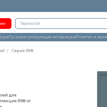
зин
тура
Пускорегулирующая аппаратура
Розетки и вык
el
Cерия R98
/
елей для
ллекция R98 от
и