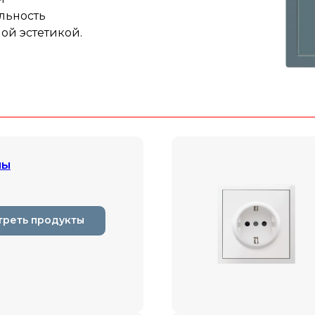
льность
ой эстетикой.
мы
треть продукты