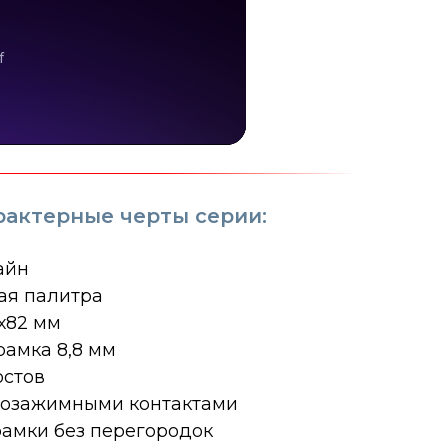
рактерные черты серии:
айн
ая палитра
х82 мм
рамка 8,8 мм
остов
мозажимными контактами
амки без перегородок