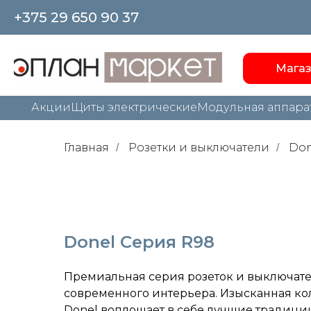
+375 29 650 90 37
Мага
Акции
Щиты электрические
Модульная аппара
Главная
Розетки и выключатели
Don
/
/
Donel Cерия R98
Премиальная серия розеток и выключат
современного интерьера. Изысканная ко
Donel воплощает в себе лучшие традици