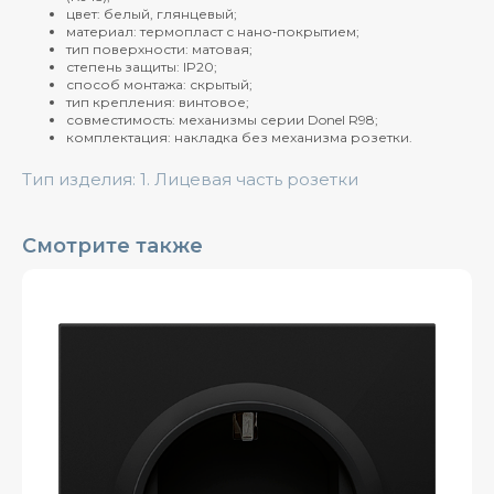
цвет: белый, глянцевый;
материал: термопласт с нано‑покрытием;
тип поверхности: матовая;
степень защиты: IP20;
способ монтажа: скрытый;
тип крепления: винтовое;
совместимость: механизмы серии Donel R98;
комплектация: накладка без механизма розетки.
Тип изделия: 1. Лицевая часть розетки
Смотрите также