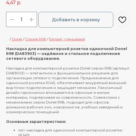
4,47
р.
Добавить в корзину
...
/
Donel
/
Cерия R98
/
Белый, глянцевый
____________________________________________
Накладка для компьютерной розетки одиночной Donel
R98 (DA83903) — надёжное и стильное подключение
сетевого оборудования.
Накладка для компьютерной розетки Donel серии R98 (артикул
DA83903) — элегантное и функциональное решение для
организации сетевого подключения. Предназначена для
одиночной розетки RJ45, обеспечивает аккуратный внешний
вид точки подключения и защищает механизм. Лаконичный
дизайн гармонично вписывается в офисные и жилые
интерьеры, подчёркивая их современность. Совместима с
механизмами серии Donel R98, подходит для офисов,
домашних рабочих зон, коворкингов, учебных заведений и
коммерческих помещений.
Основные характеристики:
тип: накладка для одиночной компьютерной розетки
(RJ45);