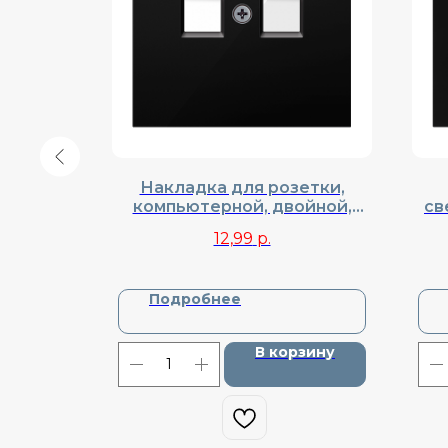
onel,
Накладка для розетки,
130
компьютерной, двойной,
св
Donel, Cерия R98, DA86930
Do
12,99
р.
Подробнее
зину
В корзину