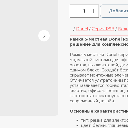
Добавит
...
/
Donel
/
Cерия R98
/
Белы
_____________________________
Рамка 5‑местная Donel R
решение для комплексно
Рамка 5‑местная Donel сер
модульной системы для офо
розеток, выключателей, ди
едином блоке. Создаёт бе
скрывает монтажные элемен
Отличается ультратонким п
устанавливается горизонта
квартир, офисов, гостиниц,
плотностью электроустанов
современный дизайн.
Основные характеристик
тип: рамка для электр
цвет: белый, глянцевы