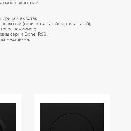
 с нано‑покрытием;
ширина × высота);
ерсальный (горизонтальный/вертикальный);
нтовое зажимное;
измы серии Donel R98;
без механизма.