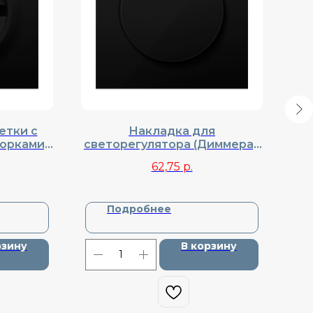
етки с
Накладка для
орками,
светорегулятора (Диммера),
DA22030
поворотного, Donel, Cерия
62,75
р.
R98, DA65030
Подробнее
рзину
В корзину