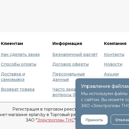
Клиентам
Информация
Компания
Как сделать заказ
Безналичный расчёт
Контакты
Способы оплаты
Договор оферты
Новости
Доставка и
Персональные
Акции
самовывоз
данные
Бренды
Управление файлам
Возврат товара
Часто задаваемые
О нас
Мы используем файлы 
вопросы (FAQ)
с сайтом. Вы можете о
ЗАО «Электроплан ТН
Регистрация в торговом реестре 9 декабря 2015г.
т-магазине eplan.by в Торговый реестр Республики Беларусь
Принять
Откло
ЗАО "
Электроплан ТНС
" © 2005-2026.