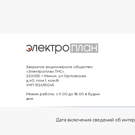
Закрытое акционерное общество
«Электроплан ТНС».
220053, г.Минск, ул.Орловская,
д.40, пом.1, ком.8.
УНП 192439045
Режим работы: с 9.00 до 18.00 в будни
дни.
Дата включения сведений об интерне