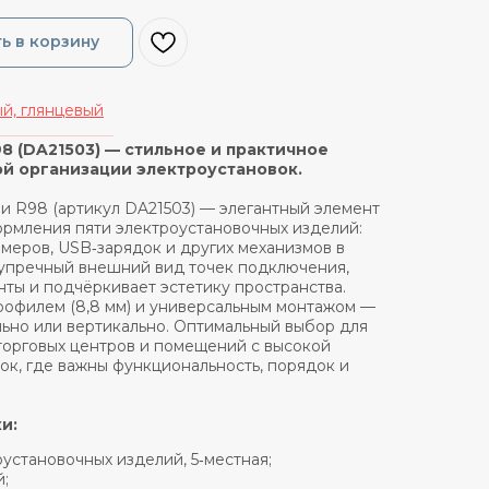
ь в корзину
й, глянцевый
_______________
98 (DA21503) — стильное и практичное
й организации электроустановок.
ии R98 (артикул DA21503) — элегантный элемент
рмления пяти электроустановочных изделий:
ммеров, USB‑зарядок и других механизмов в
зупречный внешний вид точек подключения,
ты и подчёркивает эстетику пространства.
рофилем (8,8 мм) и универсальным монтажом —
льно или вертикально. Оптимальный выбор для
 торговых центров и помещений с высокой
ок, где важны функциональность, порядок и
и:
оустановочных изделий, 5‑местная;
й;