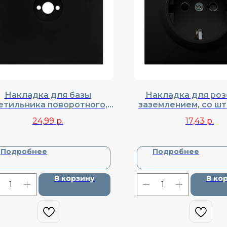
Накладка для базы
Накладка для роз
етильника поворотного,
заземлением, со шт
nel, Cерия R98, DA98630
Donel, Cерия R98, 
24,99
р.
17,43
р.
Подробнее
Подробнее
В корзину
В ко