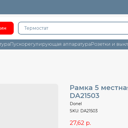
зин
тура
Пускорегулирующая аппаратура
Розетки и вык
Рамка 5 местная
DA21503
Donel
SKU:
DA21503
27,62
р.