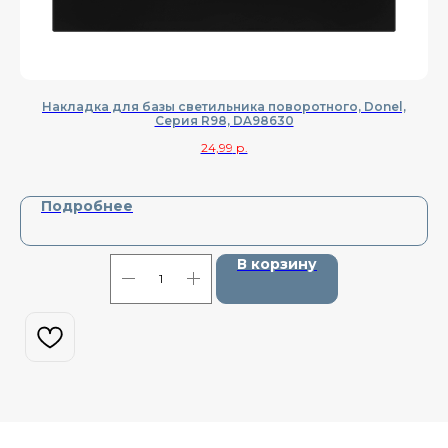
Накладка для базы светильника поворотного, Donel,
На
Cерия R98, DA98630
24,99
р.
Подробнее
В корзину