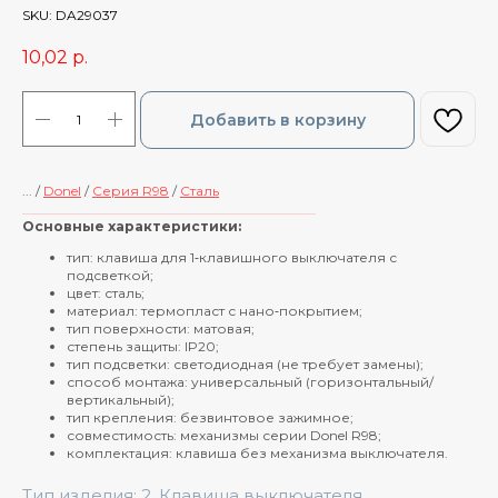
SKU:
DA29037
10,02
р.
Добавить в корзину
... /
Donel
/
Cерия R98
/
Сталь
____________________________________________
Основные характеристики:
тип: клавиша для 1‑клавишного выключателя с
подсветкой;
цвет: сталь;
материал: термопласт с нано‑покрытием;
тип поверхности: матовая;
степень защиты: IP20;
тип подсветки: светодиодная (не требует замены);
способ монтажа: универсальный (горизонтальный/
вертикальный);
тип крепления: безвинтовое зажимное;
совместимость: механизмы серии Donel R98;
комплектация: клавиша без механизма выключателя.
Тип изделия: 2. Клавиша выключателя