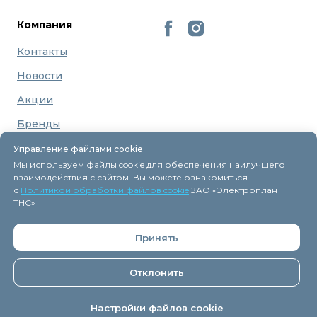
Компания
Контакты
Новости
Акции
Бренды
О нас
Управление файлами cookie
Мы используем файлы cookie для обеспечения наилучшего
взаимодействия с сайтом. Вы можете ознакомиться
с
Политикой обработки файлов cookie
ЗАО «Электроплан
ТНС»
Регистрация в торговом реестре 9 декабря 2015г.
Принять
Дата включения сведений об интернет-магазине
eplan.by в Торговый реестр Республики Беларусь -
11.04.2018, № регистрации 41254.
Отклонить
ЗАО "
Электроплан ТНС
" © 2005-2026.
Настройки файлов cookie