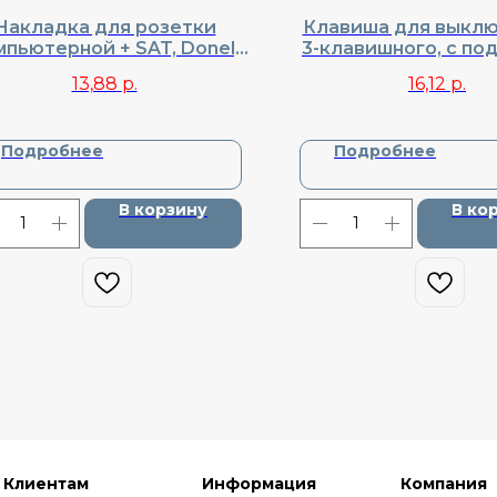
Накладка для розетки
Клавиша для выклю
мпьютерной + SAT, Donel,
3-клавишного, с по
Cерия R98, DA88930
Donel, Cерия R98, 
13,88
р.
16,12
р.
Подробнее
Подробнее
В корзину
В ко
Клиентам
Информация
Компания