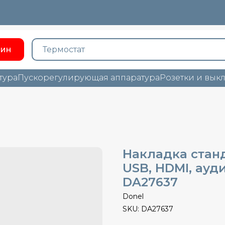
зин
тура
Пускорегулирующая аппаратура
Розетки и вык
Накладка стан
USB, HDMI, ауди
DA27637
Donel
SKU:
DA27637