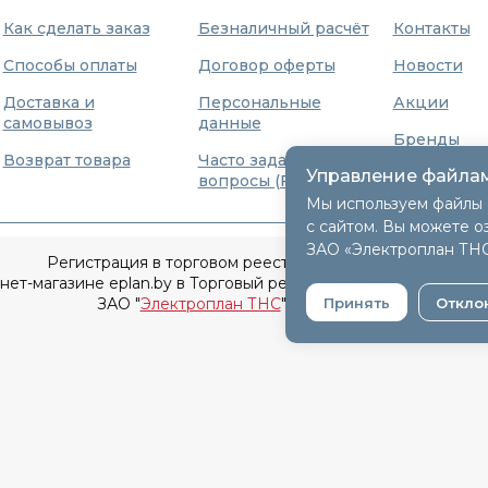
Как сделать заказ
Безналичный расчёт
Контакты
Способы оплаты
Договор оферты
Новости
Доставка и
Персональные
Акции
самовывоз
данные
Бренды
Возврат товара
Часто задаваемые
Управление файлам
О нас
вопросы (FAQ)
Мы используем файлы 
с сайтом. Вы можете о
ЗАО «Электроплан ТН
Регистрация в торговом реестре 9 декабря 2015г.
т-магазине eplan.by в Торговый реестр Республики Беларусь
ЗАО "
Электроплан ТНС
" © 2005-2026.
Принять
Откло