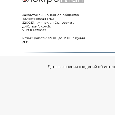
Закрытое акционерное общество
«Электроплан ТНС».
220053, г.Минск, ул.Орловская,
д.40, пом.1, ком.8.
УНП 192439045
Режим работы: с 9.00 до 18.00 в будни
дни.
Дата включения сведений об интерне