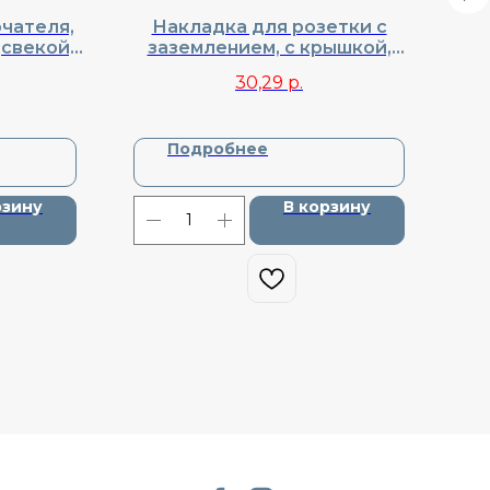
чателя,
Накладка для розетки с
Кла
дсвекой,
заземлением, с крышкой,
к
DA28330
Donel, Cерия R98, DA52030
30,29
р.
Подробнее
рзину
В корзину