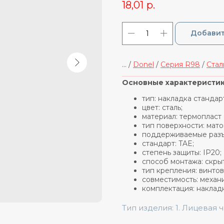
18,01
р.
Добавит
... /
Donel
/
Cерия R98
/
Стал
_____________________________
Основные характеристик
тип: накладка стандар
цвет: сталь;
материал: термопласт
тип поверхности: мато
поддерживаемые разъ
стандарт: TAE;
степень защиты: IP20;
способ монтажа: скры
тип крепления: винтов
совместимость: механ
комплектация: наклад
Тип изделия: 1. Лицевая 