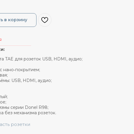
ь в корзину
ь
_______________
и:
та TAE для розеток USB, HDMI, аудио;
 с нано‑покрытием;
вая;
ёмы: USB, HDMI, аудио;
тый;
ое;
измы серии Donel R98;
ка без механизма розеток.
часть розетки