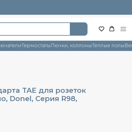
лючатели
Термостаты
Лючки, коллоны
Теплые полы
Ве
дарта TAE для розеток
о, Donel, Cерия R98,