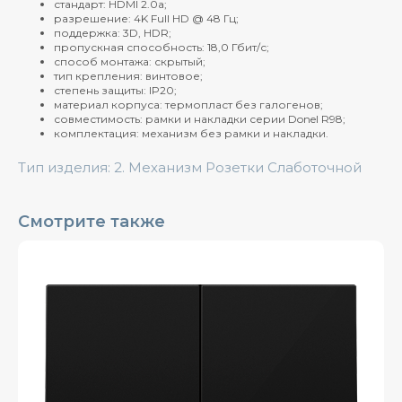
стандарт: HDMI 2.0a;
разрешение: 4K Full HD @ 48 Гц;
поддержка: 3D, HDR;
пропускная способность: 18,0 Гбит/с;
способ монтажа: скрытый;
тип крепления: винтовое;
степень защиты: IP20;
материал корпуса: термопласт без галогенов;
совместимость: рамки и накладки серии Donel R98;
комплектация: механизм без рамки и накладки.
Тип изделия: 2. Механизм Розетки Слаботочной
Смотрите также