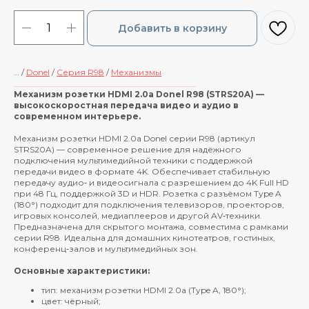
Добавить в корзину
… /
Donel
/
Cерия R98
/
Механизмы
____________________________________________
Механизм розетки HDMI 2.0a Donel R98 (STRS20A) —
высокоскоростная передача видео и аудио в
современном интерьере.
Механизм розетки HDMI 2.0a Donel серии R98 (артикул
STRS20A) — современное решение для надёжного
подключения мультимедийной техники с поддержкой
передачи видео в формате 4K. Обеспечивает стабильную
передачу аудио‑ и видеосигнала с разрешением до 4K Full HD
при 48 Гц, поддержкой 3D и HDR. Розетка с разъёмом Type A
(180°) подходит для подключения телевизоров, проекторов,
игровых консолей, медиаплееров и другой AV‑техники.
Предназначена для скрытого монтажа, совместима с рамками
серии R98. Идеальна для домашних кинотеатров, гостиных,
конференц‑залов и мультимедийных зон.
Основные характеристики:
тип: механизм розетки HDMI 2.0a (Type A, 180°);
цвет: чёрный;