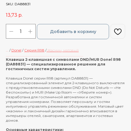
SKU:
DA88831
13,73
р.
Добавить в корзину
...
/
Donel
/
Cерия R98
/
Жасмин, матовый
____________________________________________
Клавиша 2‑клавишная с символами DND/MUR Donel R98
(DA88831) — специализированное решение для
гостиничных систем управления.
Клавиша Donel серии R98 (артикул DA88831) —
специализированный элемент для 2‑клавишного выключателя
с предустановленными символами DND (Do Not Disturb — «Не
беспокоить») и MUR (Make Up Room — «Уберите номер»).
Разработана для гостиничной автоматики и систем
управления номерами. Позволяет персоналу и гостям
интуитивно управлять режимами обслуживания. Матовый цвет
«жасмин» и лаконичный дизайн гармонично вписываются в
интерьеры отелей, санаториев, апартаментов и гостевых
домов.
Основные характеристики: