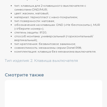
тип: клавиша для 2‑клавишного выключателя с
символами DND/MUR;
цвет: жасмин, матовый;
материал: термопласт с нано‑покрытием;
тип поверхности: матовая;
обозначения на клавишах: DND («Не беспокоить»), MUR
(«Уберите номер»);
степень защиты: IP20;
способ монтажа: универсальный (горизонтальный/
вертикальный);
тип крепления: безвинтовое зажимное;
совместимость: механизмы серии Donel R98;
комплектация: клавиша без механизма выключателя.
Тип изделия: 2. Клавиша выключателя
Смотрите также