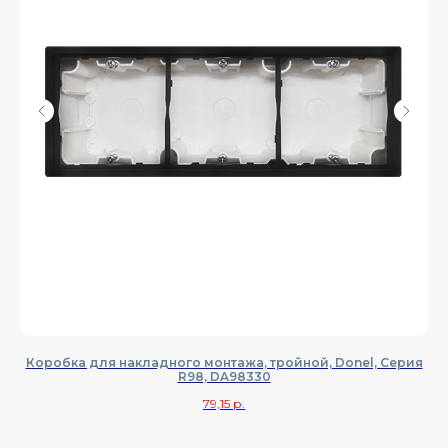
Коробка для накладного монтажа, тройной, Donel, Cерия
Н
R98, DA98330
79,15
р.