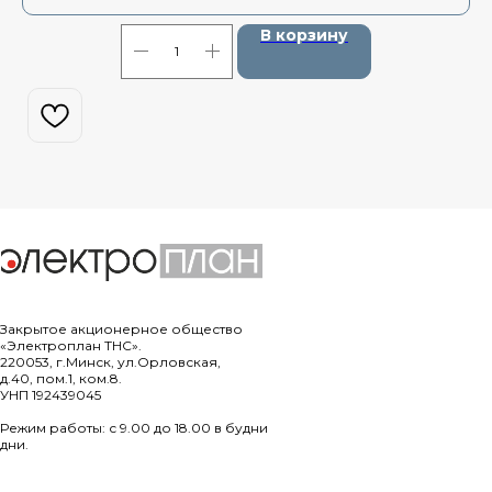
В корзину
Закрытое акционерное общество
«Электроплан ТНС».
220053, г.Минск, ул.Орловская,
д.40, пом.1, ком.8.
УНП 192439045
Режим работы: с 9.00 до 18.00 в будни
дни.