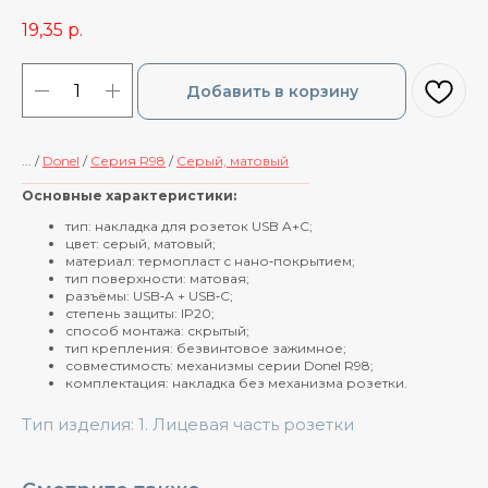
19,35
р.
Добавить в корзину
... /
Donel
/
Cерия R98
/
Серый, матовый
____________________________________________
Основные характеристики:
тип: накладка для розеток USB A+C;
цвет: серый, матовый;
материал: термопласт с нано‑покрытием;
тип поверхности: матовая;
разъёмы: USB‑A + USB‑C;
степень защиты: IP20;
способ монтажа: скрытый;
тип крепления: безвинтовое зажимное;
совместимость: механизмы серии Donel R98;
комплектация: накладка без механизма розетки.
Тип изделия: 1. Лицевая часть розетки