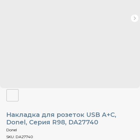
Накладка для розеток USB A+C,
Donel, Cерия R98, DA27740
Donel
SKU:
DA27740