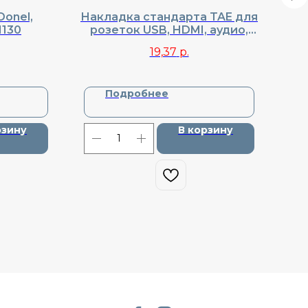
Donel,
Накладка стандарта TAE для
Р
1130
розеток USB, HDMI, аудио,
Donel, Cерия R98, DA27630
19,37
р.
Подробнее
рзину
В корзину