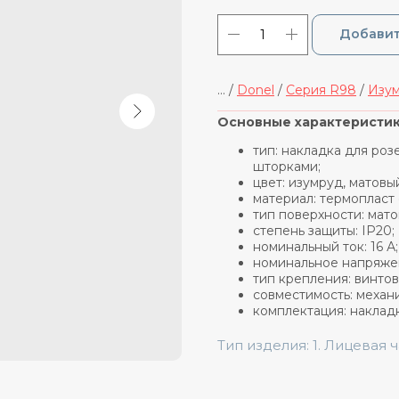
Добавит
... /
Donel
/
Cерия R98
/
Изум
_____________________________
Основные характеристик
тип: накладка для ро
шторками;
цвет: изумруд, матовы
материал: термопласт
тип поверхности: мато
степень защиты: IP20;
номинальный ток: 16 А;
номинальное напряжен
тип крепления: винтов
совместимость: механ
комплектация: наклад
Тип изделия: 1. Лицевая 