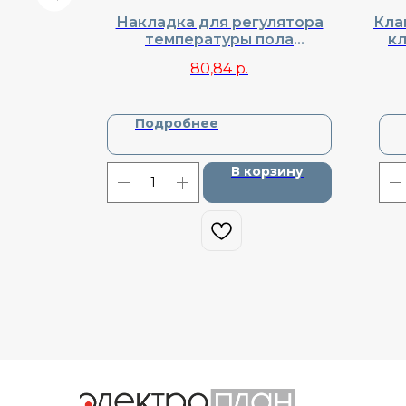
адного
Накладка для регулятора
Кла
Donel,
температуры пола
кл
8230
(Термостата), Donel, Cерия
Do
80,84
р.
R98, DA14930
Подробнее
зину
В корзину