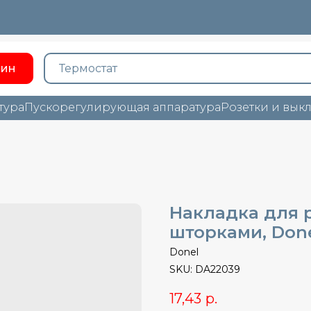
зин
тура
Пускорегулирующая аппаратура
Розетки и вык
Накладка для р
шторками, Done
Donel
SKU:
DA22039
17,43
р.