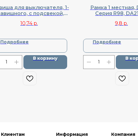
виша для выключателя, 1-
Рамка 1 местная, 
авишного, с подсвекой,
Cерия R98, DA2
nel, Cерия R98, DA29030
10,74
р.
9,8
р.
Подробнее
Подробнее
В корзину
В ко
Клиентам
Информация
Компания