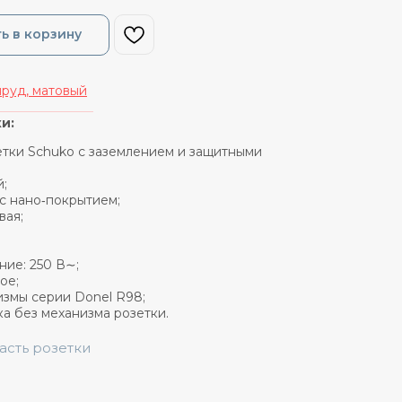
ь в корзину
руд, матовый
_______________
и:
зетки Schuko с заземлением и защитными
й;
 с нано‑покрытием;
вая;
ие: 250 В∼;
ое;
измы серии Donel R98;
ка без механизма розетки.
часть розетки