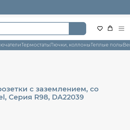
лючатели
Термостаты
Лючки, коллоны
Теплые полы
Ве
озетки с заземлением, со
l, Cерия R98, DA22039