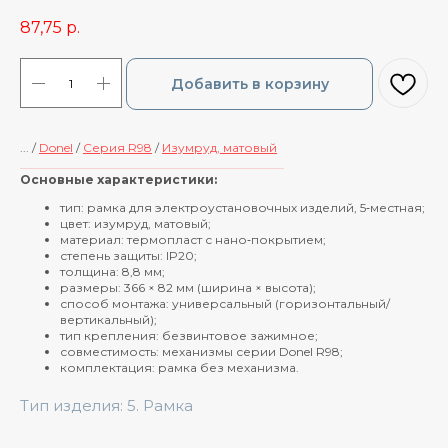
87,75
р.
Добавить в корзину
... /
Donel
/
Cерия R98
/
Изумруд, матовый
____________________________________________
Основные характеристики:
тип: рамка для электроустановочных изделий, 5‑местная;
цвет: изумруд, матовый;
материал: термопласт с нано‑покрытием;
степень защиты: IP20;
толщина: 8,8 мм;
размеры: 366 × 82 мм (ширина × высота);
способ монтажа: универсальный (горизонтальный/
вертикальный);
тип крепления: безвинтовое зажимное;
совместимость: механизмы серии Donel R98;
комплектация: рамка без механизма.
Тип изделия: 5. Рамка