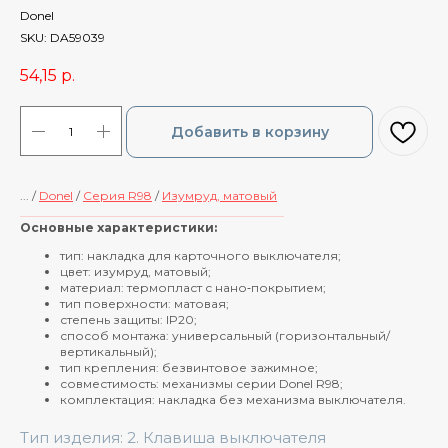
Donel
SKU:
DA59039
54,15
р.
Добавить в корзину
... /
Donel
/
Cерия R98
/
Изумруд, матовый
____________________________________________
Основные характеристики:
тип: накладка для карточного выключателя;
цвет: изумруд, матовый;
материал: термопласт с нано‑покрытием;
тип поверхности: матовая;
степень защиты: IP20;
способ монтажа: универсальный (горизонтальный/
вертикальный);
тип крепления: безвинтовое зажимное;
совместимость: механизмы серии Donel R98;
комплектация: накладка без механизма выключателя.
Тип изделия: 2. Клавиша выключателя