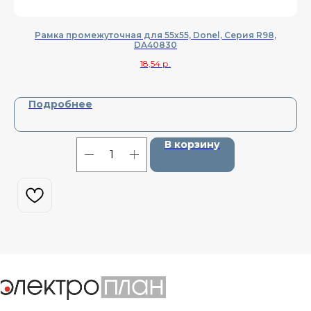
Рамка промежуточная для 55х55, Donel, Cерия R98,
К
DA40830
18,54
р.
Подробнее
В корзину