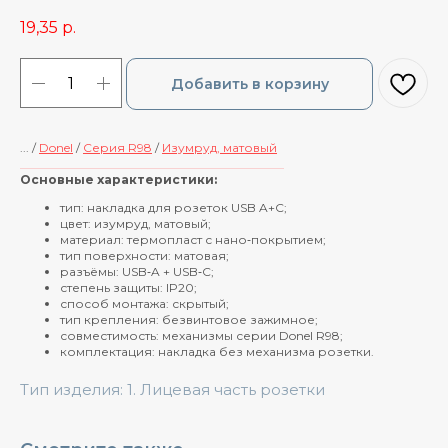
19,35
р.
Добавить в корзину
... /
Donel
/
Cерия R98
/
Изумруд, матовый
____________________________________________
Основные характеристики:
тип: накладка для розеток USB A+C;
цвет: изумруд, матовый;
материал: термопласт с нано‑покрытием;
тип поверхности: матовая;
разъёмы: USB‑A + USB‑C;
степень защиты: IP20;
способ монтажа: скрытый;
тип крепления: безвинтовое зажимное;
совместимость: механизмы серии Donel R98;
комплектация: накладка без механизма розетки.
Тип изделия: 1. Лицевая часть розетки