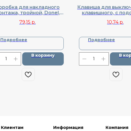
оробка для накладного
Клавиша для выключа
онтажа, тройной, Donel,
клавишного, с под
Cерия R98, DA98330
Donel, Cерия R98, 
79,15
р.
10,74
р.
Подробнее
Подробнее
В корзину
В ко
Клиентам
Информация
Компания