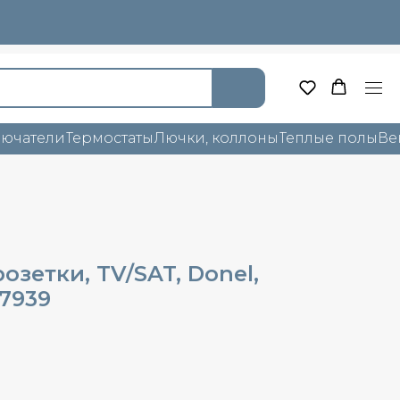
лючатели
Термостаты
Лючки, коллоны
Теплые полы
Ве
озетки, TV/SAT, Donel,
7939