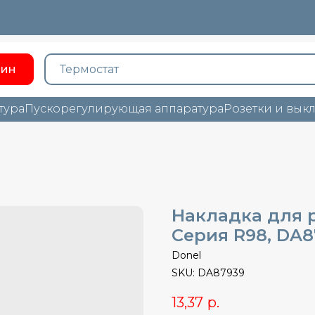
зин
тура
Пускорегулирующая аппаратура
Розетки и вык
Накладка для р
Cерия R98, DA8
Donel
SKU:
DA87939
13,37
р.