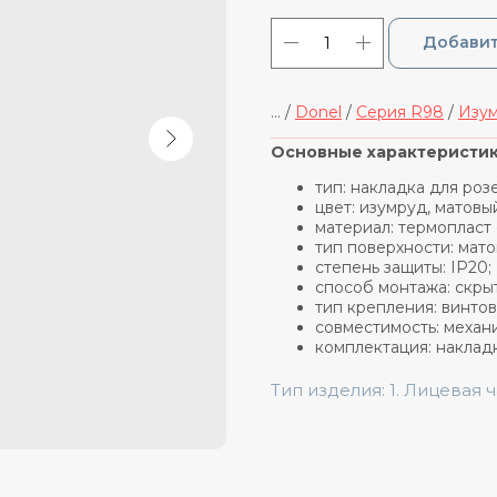
Добавит
... /
Donel
/
Cерия R98
/
Изум
_____________________________
Основные характеристик
тип: накладка для роз
цвет: изумруд, матовы
материал: термопласт
тип поверхности: мато
степень защиты: IP20;
способ монтажа: скры
тип крепления: винтов
совместимость: механ
комплектация: наклад
Тип изделия: 1. Лицевая 