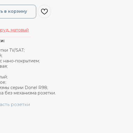
ь в корзину
руд, матовый
_______________
и:
етки TV/SAT;
й;
 с нано‑покрытием;
вая;
тый;
ое;
измы серии Donel R98;
ка без механизма розетки.
часть розетки