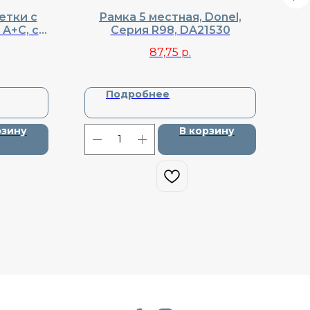
етки с
Рамка 5 местная, Donel,
Кла
 A+C, со
Cерия R98, DA21530
к
рия R98,
Do
87,75
р.
Подробнее
рзину
В корзину