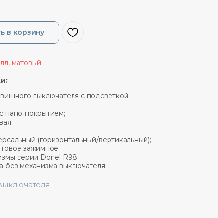
ь в корзину
лл, матовый
_______________
и:
лавишного выключателя с подсветкой;
 с нано‑покрытием;
вая;
ерсальный (горизонтальный/вертикальный);
нтовое зажимное;
измы серии Donel R98;
а без механизма выключателя.
 выключателя