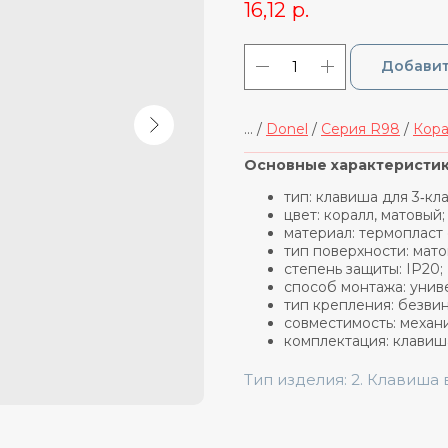
16,12
р.
Добавит
... /
Donel
/
Cерия R98
/
Кора
_____________________________
Основные характеристик
тип: клавиша для 3‑к
цвет: коралл, матовый;
материал: термопласт
тип поверхности: мато
степень защиты: IP20;
способ монтажа: унив
тип крепления: безви
совместимость: механ
комплектация: клавиш
Тип изделия: 2. Клавиша