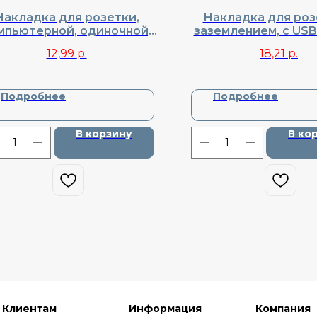
Накладка для розетки,
Накладка для роз
мпьютерной, одиночной,
заземлением, с USB
nel, Cерия R98, DA83930
шторками, Donel, Cе
12,99
р.
18,21
р.
DA22230
Подробнее
Подробнее
В корзину
В ко
Клиентам
Информация
Компания