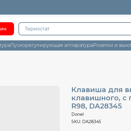
зин
тура
Пускорегулирующая аппаратура
Розетки и вык
Клавиша для в
клавишного, с 
R98, DA28345
Donel
SKU:
DA28345