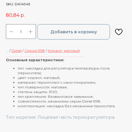
SKU:
DA14945
80,84
р.
Добавить в корзину
... /
Donel
/
Cерия R98
/
Коралл, матовый
____________________________________________
Основные характеристики:
тип: накладка для регулятора температуры пола
(термостата);
цвет: коралл, матовый;
материал: термопласт с нано‑покрытием;
тип поверхности: матовая;
степень защиты: IP20;
тип крепления: безвинтовое зажимное;
совместимость: механизмы серии Donel R98;
комплектация: накладка без механизма термостата.
Тип изделия: Лицевая часть терморегулятора