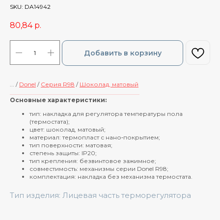
SKU:
DA14942
80,84
р.
Добавить в корзину
... /
Donel
/
Cерия R98
/
Шоколад, матовый
____________________________________________
Основные характеристики:
тип: накладка для регулятора температуры пола
(термостата);
цвет: шоколад, матовый;
материал: термопласт с нано‑покрытием;
тип поверхности: матовая;
степень защиты: IP20;
тип крепления: безвинтовое зажимное;
совместимость: механизмы серии Donel R98;
комплектация: накладка без механизма термостата.
Тип изделия: Лицевая часть терморегулятора