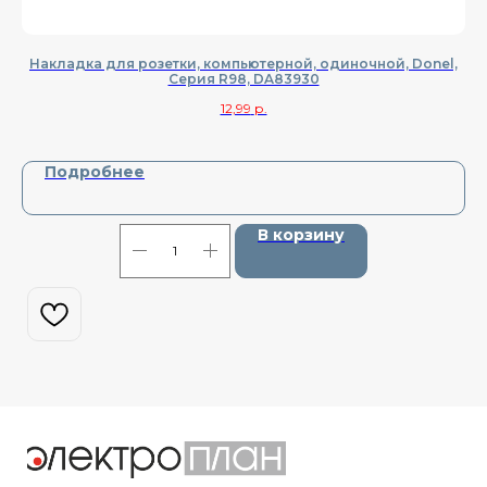
Накладка для розетки, компьютерной, одиночной, Donel,
К
Cерия R98, DA83930
12,99
р.
Подробнее
В корзину