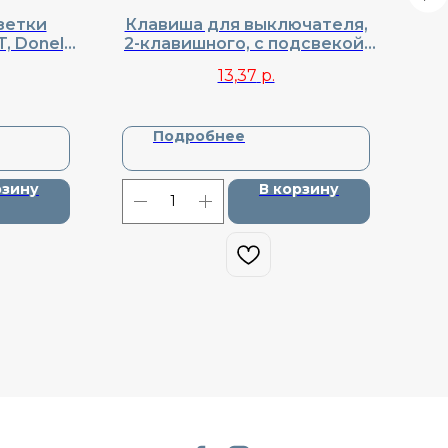
зетки
Клавиша для выключателя,
Р
, Donel,
2-клавишного, с подсвекой,
8930
Donel, Cерия R98, DA28530
13,37
р.
Подробнее
рзину
В корзину