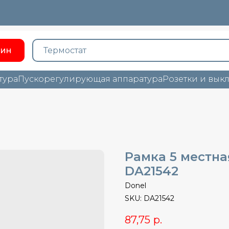
зин
тура
Пускорегулирующая аппаратура
Розетки и вык
Рамка 5 местная
DA21542
Donel
SKU:
DA21542
87,75
р.