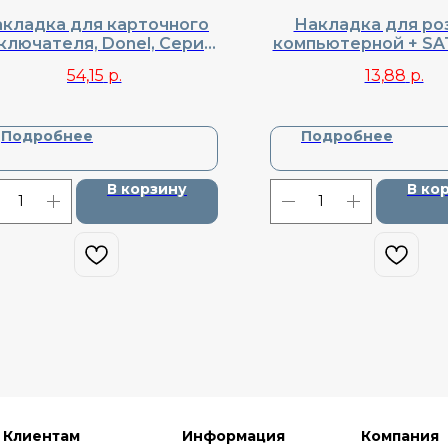
кладка для карточного
Накладка для ро
ключателя, Donel, Cерия
компьютерной + SAT
, матовый карбон, серия
Cерия R98, DA8
54,15
р.
13,88
р.
R98, DA59030
Подробнее
Подробнее
В корзину
В ко
Клиентам
Информация
Компания