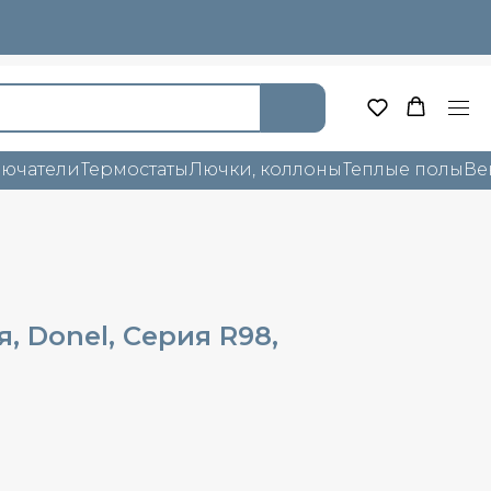
лючатели
Термостаты
Лючки, коллоны
Теплые полы
Ве
, Donel, Cерия R98,