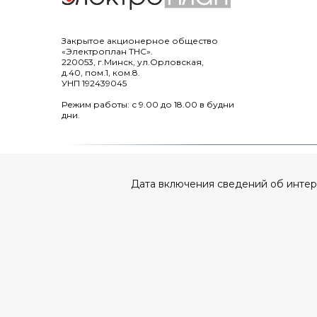
Закрытое акционерное общество
«Электроплан ТНС».
220053, г.Минск, ул.Орловская,
д.40, пом.1, ком.8.
УНП 192439045
Режим работы: с 9.00 до 18.00 в будни
дни.
Дата включения сведений об интерне