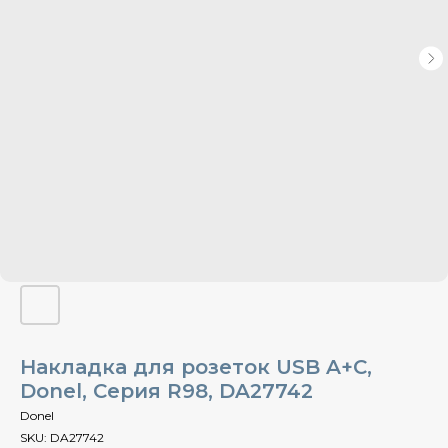
Накладка для розеток USB A+C,
Donel, Cерия R98, DA27742
Donel
SKU:
DA27742