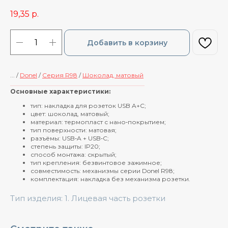
19,35
р.
Добавить в корзину
... /
Donel
/
Cерия R98
/
Шоколад, матовый
____________________________________________
Основные характеристики:
тип: накладка для розеток USB A+C;
цвет: шоколад, матовый;
материал: термопласт с нано‑покрытием;
тип поверхности: матовая;
разъёмы: USB‑A + USB‑C;
степень защиты: IP20;
способ монтажа: скрытый;
тип крепления: безвинтовое зажимное;
совместимость: механизмы серии Donel R98;
комплектация: накладка без механизма розетки.
Тип изделия: 1. Лицевая часть розетки