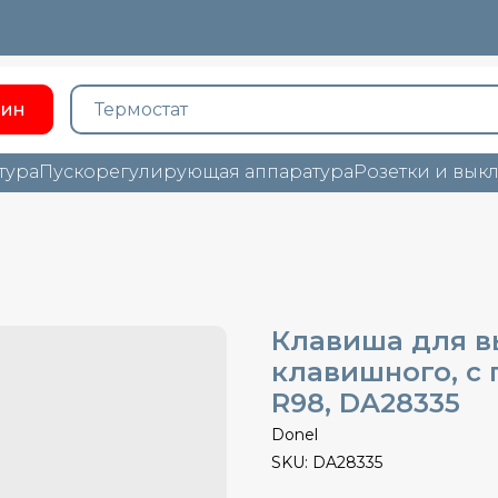
зин
тура
Пускорегулирующая аппаратура
Розетки и вык
Клавиша для в
клавишного, с 
R98, DA28335
Donel
SKU:
DA28335