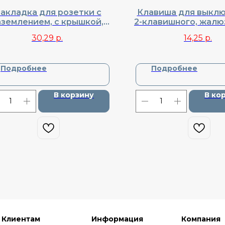
акладка для розетки с
Клавиша для выклю
аземлением, с крышкой,
2-клавишного, жалю
nel, Cерия R98, DA52030
Donel, Cерия R98, 
30,29
р.
14,25
р.
Подробнее
Подробнее
В корзину
В ко
Клиентам
Информация
Компания