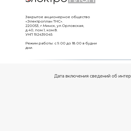
Закрытое акционерное общество
«Электроплан ТНС».
220053, г.Минск, ул.Орловская,
д.40, пом.1, ком.8.
УНП 192439045
Режим работы: с 9.00 до 18.00 в будни
дни.
Дата включения сведений об интерне