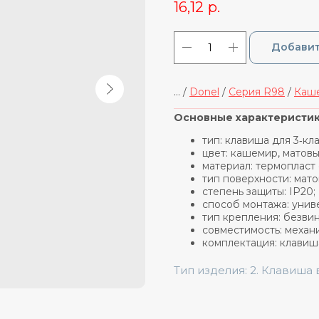
16,12
р.
Добавит
... /
Donel
/
Cерия R98
/
Каше
_____________________________
Основные характеристик
тип: клавиша для 3‑к
цвет: кашемир, матовы
материал: термопласт
тип поверхности: мато
степень защиты: IP20;
способ монтажа: унив
тип крепления: безви
совместимость: механ
комплектация: клавиш
Тип изделия: 2. Клавиша