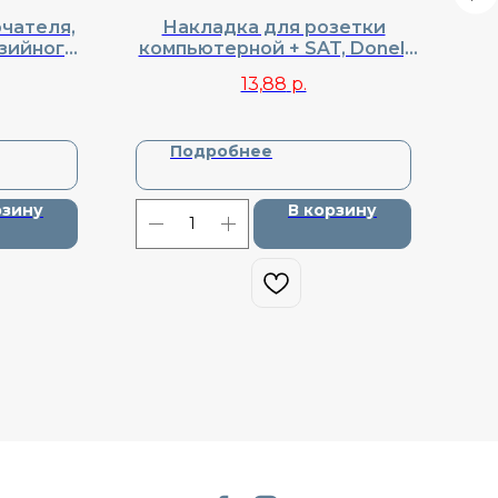
чателя,
Накладка для розетки
зийного,
компьютерной + SAT, Donel,
ко
DA29430
Cерия R98, DA88930
Do
13,88
р.
Подробнее
рзину
В корзину