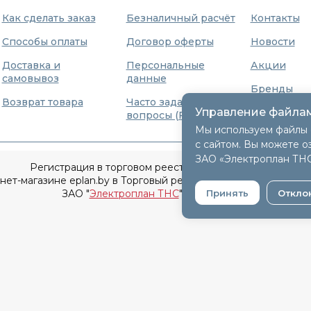
Как сделать заказ
Безналичный расчёт
Контакты
Способы оплаты
Договор оферты
Новости
Доставка и
Персональные
Акции
самовывоз
данные
Бренды
Возврат товара
Часто задаваемые
Управление файлам
О нас
вопросы (FAQ)
Мы используем файлы 
с сайтом. Вы можете о
ЗАО «Электроплан ТН
Регистрация в торговом реестре 9 декабря 2015г.
т-магазине eplan.by в Торговый реестр Республики Беларусь
ЗАО "
Электроплан ТНС
" © 2005-2026.
Принять
Откло