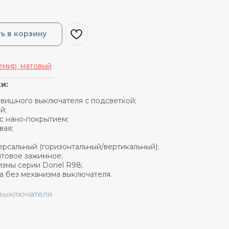
ь в корзину
мир, матовый
_______________
и:
лавишного выключателя с подсветкой;
й;
 с нано‑покрытием;
вая;
ерсальный (горизонтальный/вертикальный);
нтовое зажимное;
измы серии Donel R98;
а без механизма выключателя.
 выключателя