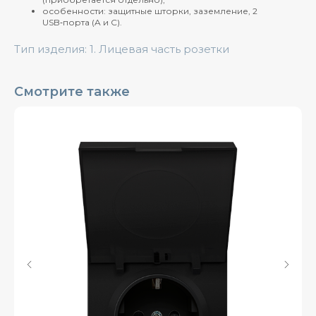
особенности: защитные шторки, заземление, 2
USB‑порта (A и C).
Тип изделия: 1. Лицевая часть розетки
Смотрите также