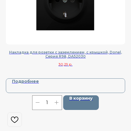
Накладка для розетки с заземлением, с крышкой, Donel,
На
Cерия R98, DA52030
30,29
р.
Подробнее
В корзину