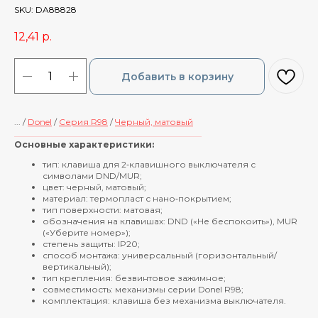
SKU:
DA88828
12,41
р.
Добавить в корзину
... /
Donel
/
Cерия R98
/
Черный, матовый
____________________________________________
Основные характеристики:
тип: клавиша для 2‑клавишного выключателя с
символами DND/MUR;
цвет: черный, матовый;
материал: термопласт с нано‑покрытием;
тип поверхности: матовая;
обозначения на клавишах: DND («Не беспокоить»), MUR
(«Уберите номер»);
степень защиты: IP20;
способ монтажа: универсальный (горизонтальный/
вертикальный);
тип крепления: безвинтовое зажимное;
совместимость: механизмы серии Donel R98;
комплектация: клавиша без механизма выключателя.