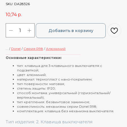
SKU:
DA28326
10,74
р.
Добавить в корзину
... /
Donel
/
Cерия R98
/
Алюминий
____________________________________________
Основные характеристики:
тип: клавиша для 3‑клавишного выключателя с
подсветкой;
цвет: алюминий;
материал: термопласт с нано‑покрытием;
тип поверхности: матовая;
степень защиты: IP20;
способ монтажа: универсальный (горизонтальный/
вертикальный);
тип крепления: безвинтовое зажимное;
совместимость: механизмы серии Donel R98;
комплектация: клавиша без механизма выключателя.
Тип изделия: 2. Клавиша выключателя