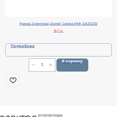
Рамка 2 местная, Donel, Cерия R98, DA21230
К
18,7
р.
Подробнее
В корзину