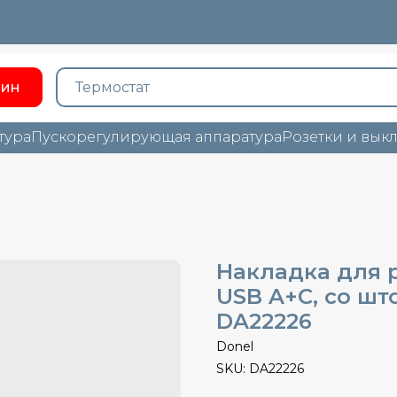
зин
тура
Пускорегулирующая аппаратура
Розетки и вык
Накладка для р
USB A+C, со шт
DA22226
Donel
SKU:
DA22226