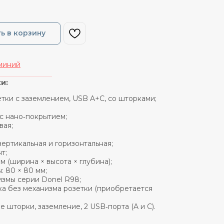
ь в корзину
миний
_______________
и:
етки с заземлением, USB A+C, со шторками;
 с нано‑покрытием;
вая;
ертикальная и горизонтальная;
т;
мм (ширина × высота × глубина);
: 80 × 80 мм;
измы серии Donel R98;
ка без механизма розетки (приобретается
 шторки, заземление, 2 USB‑порта (A и C).