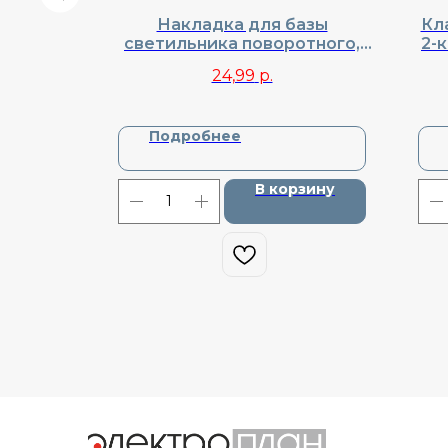
лятора
Накладка для базы
Кл
ола
светильника поворотного,
2-
, Cерия
Donel, Cерия R98, DA98630
DN
24,99
р.
Подробнее
зину
В корзину