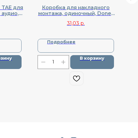
 TAE для
Коробка для накладного
Вы
 аудио,
монтажа, одиночный, Donel,
DA27630
Cерия R98, DA98130
31,03
р.
Подробнее
рзину
В корзину