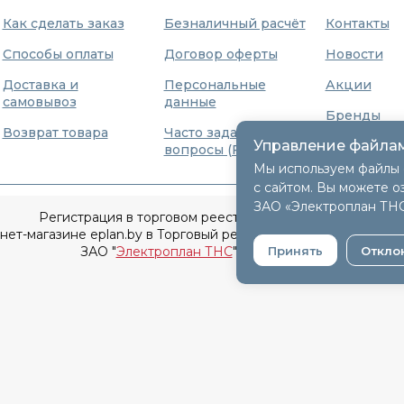
Как сделать заказ
Безналичный расчёт
Контакты
Способы оплаты
Договор оферты
Новости
Доставка и
Персональные
Акции
самовывоз
данные
Бренды
Возврат товара
Часто задаваемые
Управление файлам
О нас
вопросы (FAQ)
Мы используем файлы 
с сайтом. Вы можете о
ЗАО «Электроплан ТН
Регистрация в торговом реестре 9 декабря 2015г.
т-магазине eplan.by в Торговый реестр Республики Беларусь
ЗАО "
Электроплан ТНС
" © 2005-2026.
Принять
Откло