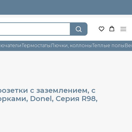
лючатели
Термостаты
Лючки, коллоны
Теплые полы
Ве
озетки с заземлением, с
орками, Donel, Cерия R98,