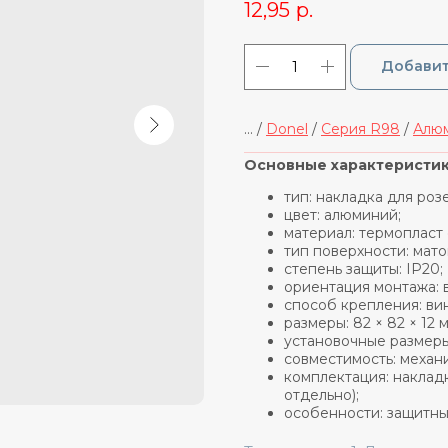
12,95
р.
Добавит
... /
Donel
/
Cерия R98
/
Алю
_____________________________
Основные характеристик
тип: накладка для роз
цвет: алюминий;
материал: термопласт
тип поверхности: мато
степень защиты: IP20;
ориентация монтажа: в
способ крепления: вин
размеры: 82 × 82 × 12 
установочные размеры
совместимость: механ
комплектация: наклад
отдельно);
особенности: защитные