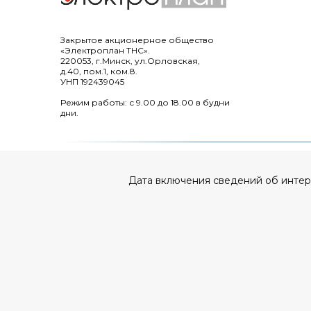
Закрытое акционерное общество
«Электроплан ТНС».
220053, г.Минск, ул.Орловская,
д.40, пом.1, ком.8.
УНП 192439045
Режим работы: с 9.00 до 18.00 в будни
дни.
Дата включения сведений об интерне