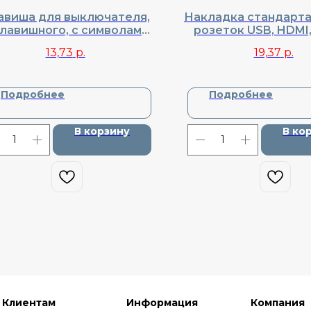
авиша для выключателя,
Накладка стандарта
клавишного, с символами
розеток USB, HDMI,
D/MUR, Donel, Cерия R98,
Donel, Cерия R98, 
13,73
р.
19,37
р.
DA88830
Подробнее
Подробнее
В корзину
В ко
Клиентам
Информация
Компания