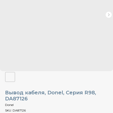
Вывод кабеля, Donel, Cерия R98,
DA87126
Donel
SKU:
DA87126