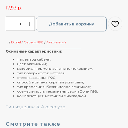
17,93
р.
Добавить в корзину
... /
Donel
/
Cерия R98
/
Алюминий
____________________________________________
Основные характеристики:
тип: вывод кабеля;
цвет: алюминий;
материал: термопласт с нано‑покрытием;
тип поверхности: матовая;
степень защиты: IP20;
способ монтажа: скрытая установка;
тип крепления: безвинтовое зажимное;
совместимость: механизмы серии Donel R98;
комплектация: механизм с накладкой.
Тип изделия: 4. Акссесуар
Смотрите также