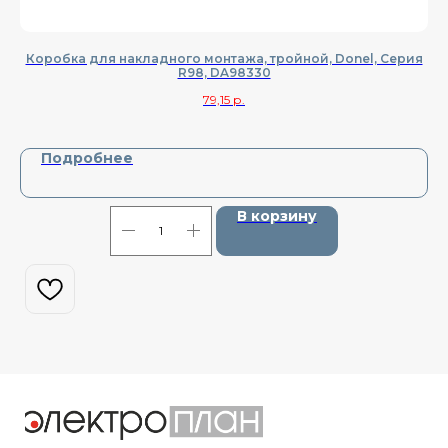
Коробка для накладного монтажа, тройной, Donel, Cерия
Ко
R98, DA98330
79,15
р.
Подробнее
В корзину