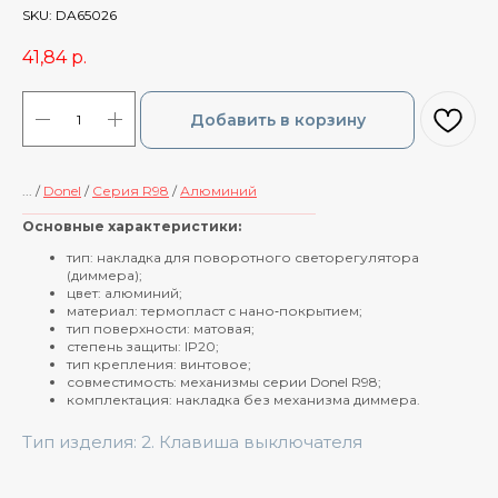
SKU:
DA65026
41,84
р.
Добавить в корзину
... /
Donel
/
Cерия R98
/
Алюминий
____________________________________________
Основные характеристики:
тип: накладка для поворотного светорегулятора
(диммера);
цвет: алюминий;
материал: термопласт с нано‑покрытием;
тип поверхности: матовая;
степень защиты: IP20;
тип крепления: винтовое;
совместимость: механизмы серии Donel R98;
комплектация: накладка без механизма диммера.
Тип изделия: 2. Клавиша выключателя