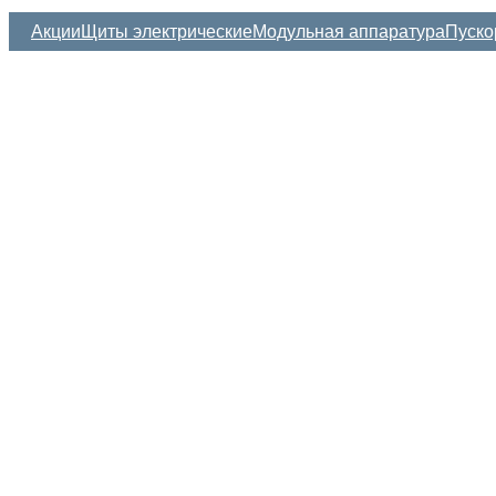
Акции
Щиты электрические
Модульная аппаратура
Пуско