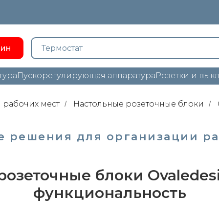
зин
тура
Пускорегулирующая аппаратура
Розетки и вык
 рабочих мест
Настольные розеточные блоки
/
/
е решения для организации ра
розеточные блоки Ovaledesi
функциональность