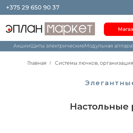
+375 29 650 90 37
Мага
Акции
Щиты электрические
Модульная аппара
Главная
Системы лючков, организация
/
Элегантны
Настольные 