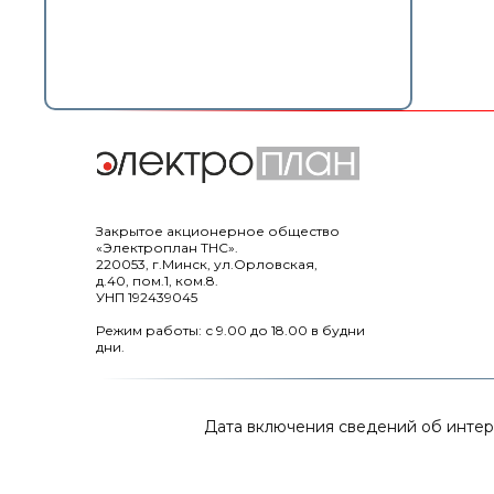
Закрытое акционерное общество
«Электроплан ТНС».
220053, г.Минск, ул.Орловская,
д.40, пом.1, ком.8.
УНП 192439045
Режим работы: с 9.00 до 18.00 в будни
дни.
Дата включения сведений об интерне