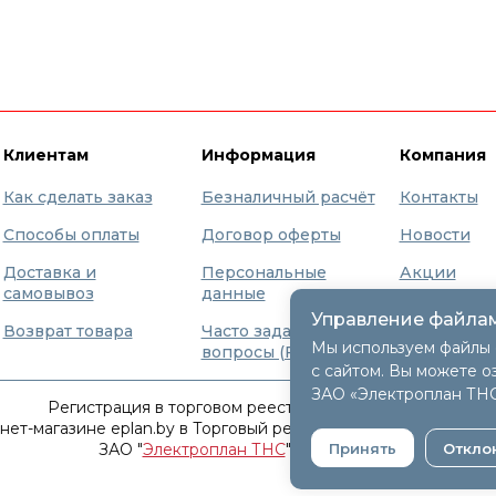
Клиентам
Информация
Компания
Как сделать заказ
Безналичный расчёт
Контакты
Способы оплаты
Договор оферты
Новости
Доставка и
Персональные
Акции
самовывоз
данные
Бренды
Управление файлам
Возврат товара
Часто задаваемые
О нас
Мы используем файлы 
вопросы (FAQ)
с сайтом. Вы можете о
ЗАО «Электроплан ТН
Регистрация в торговом реестре 9 декабря 2015г.
т-магазине eplan.by в Торговый реестр Республики Беларусь
ЗАО "
Электроплан ТНС
" © 2005-2026.
Принять
Откло