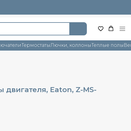
лючатели
Термостаты
Лючки, коллоны
Теплые полы
Ве
 двигателя, Eaton, Z-MS-