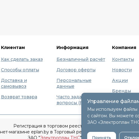
Клиентам
Информация
Компания
Как сделать заказ
Безналичный расчёт
Контакты
Способы оплаты
Договор оферты
Новости
Доставка и
Персональные
Акции
самовывоз
данные
Бренды
Возврат товара
Часто задаваемые
Управление файлам
О нас
вопросы (FAQ)
Мы используем файлы 
с сайтом. Вы можете о
ЗАО «Электроплан ТН
Регистрация в торговом реестре 9 декабря 2015г.
т-магазине eplan.by в Торговый реестр Республики Беларусь
Принять
Откло
ЗАО "
Электроплан ТНС
" © 2005-2026.