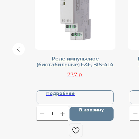
,
Реле импульсное
ьное,
(бистабильные) F&F, BIS-414
33
77,7
р.
Подробнее
зину
В корзину