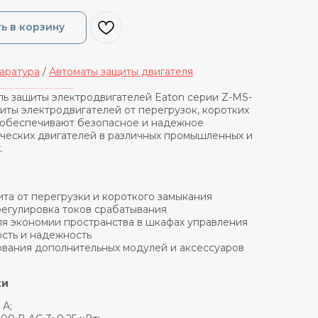
ь в корзину
аратура
/
Автоматы защиты двигателя
_______________
ь защиты электродвигателей Eaton серии Z-MS-
щиты электродвигателей от перегрузок, коротких
н обеспечивают безопасное и надежное
ческих двигателей в различных промышленных и
.
та от перегрузки и короткого замыкания
регулировка токов срабатывания
я экономии пространства в шкафах управления
сть и надежность
вания дополнительных модулей и аксессуаров
ки
 А;