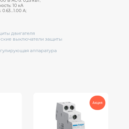
400 В AC-3
: 0,25 кВт;
сть: 10 кA
.63...1.00 A;
щиты двигателя
еские вы ключатели защиты
егулирующая аппаратура
Акция