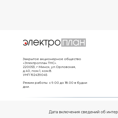
Закрытое акционерное общество
«Электроплан ТНС».
220053, г.Минск, ул.Орловская,
д.40, пом.1, ком.8.
УНП 192439045
Режим работы: с 9.00 до 18.00 в будни
дни.
Дата включения сведений об интерне