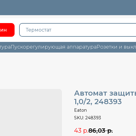
зин
тура
Пускорегулирующая аппаратура
Розетки и вык
Автомат защиты
1,0/2, 248393
Eaton
SKU:
248393
43
р.
86,03
р.