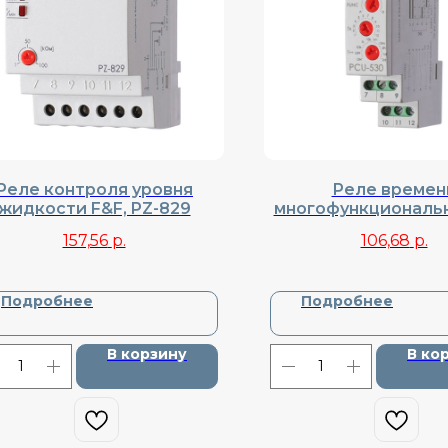
Реле контроля уровня
Реле времен
жидкости F&F, PZ-829
многофункциональн
PCU-530
157,56
р.
106,68
р.
Подробнее
Подробнее
В корзину
В ко