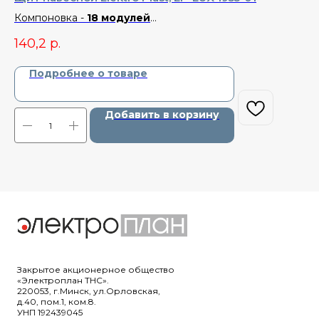
Компоновка -
18 модулей
Ко
Размер -
262x410x150 мм
Ра
140,2
р.
83
Материал -
Пластик
Ма
Степень защиты -
IP 65
Ст
Подробнее о товаре
Добавить в корзину
Закрытое акционерное общество
«Электроплан ТНС».
220053, г.Минск, ул.Орловская,
д.40, пом.1, ком.8.
УНП 192439045