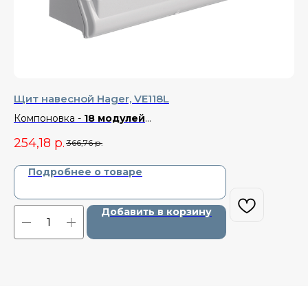
Щит навесной Hager, VE118L
Щи
Компоновка -
18 модулей
Ко
Размер -
302x418x151 мм
Ра
254,18
р.
28
366,76
р.
Материал -
Пластик
Ма
Степень защиты -
IP 65
Ст
Подробнее о товаре
Добавить в корзину