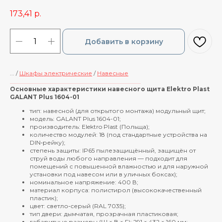
173,41
р.
Добавить в корзину
... /
Шкафы электрические
/
Навесные
____________________________________________
Основные характеристики навесного щита Elektro Plast
GALANT Plus 1604-01
тип: навесной (для открытого монтажа) модульный щит;
модель: GALANT Plus 1604-01;
производитель: Elektro Plast (Польща);
количество модулей: 18 (под стандартные устройства на
DIN‑рейку);
степень защиты: IP65 пылезащищённый, защищён от
струй воды любого направления — подходит для
помещений с повышенной влажностью и для наружной
установки под навесом или в уличных боксах);
номинальное напряжение: 400 В;
материал корпуса: полистирол (высококачественный
пластик);
цвет: светло‑серый (RAL 7035);
тип двери: дымчатая, прозрачная пластиковая;
габаритные размеры (Ш × В × Г): 291 × 432 × 160 мм;