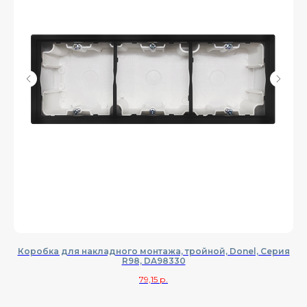
Коробка для накладного монтажа, тройной, Donel, Cерия
К
R98, DA98330
79,15
р.