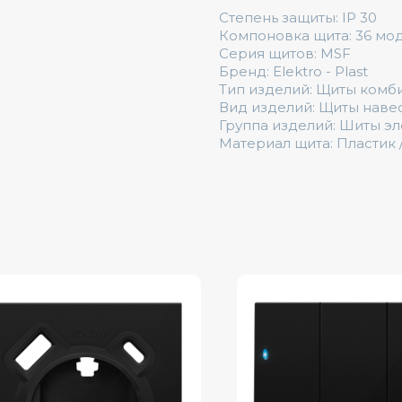
Степень защиты: IP 30
Компоновка щита: 36 мод
Серия щитов: MSF
Бренд: Elektro - Plast
Тип изделий: Щиты комб
Вид изделий: Щиты наве
Группа изделий: Шиты э
Материал щита: Пластик 