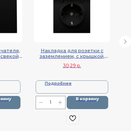
чателя,
Накладка для розетки с
Кла
дсвекой,
заземлением, с крышкой,
к
DA28330
Donel, Cерия R98, DA52030
30,29
р.
Подробнее
рзину
В корзину