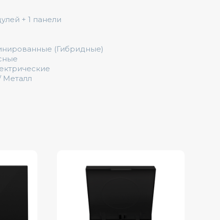
улей + 1 панели
инированные (Гибридные)
сные
лектрические
/ Металл