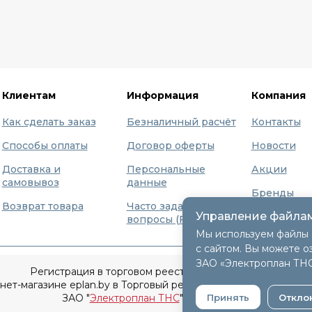
Клиентам
Информация
Компания
Как сделать заказ
Безналичный расчёт
Контакты
Способы оплаты
Договор оферты
Новости
Доставка и
Персональные
Акции
самовывоз
данные
Бренды
Возврат товара
Часто задаваемые
Управление файлам
О нас
вопросы (FAQ)
Мы используем файлы 
с сайтом. Вы можете о
ЗАО «Электроплан ТН
Регистрация в торговом реестре 9 декабря 2015г.
т-магазине eplan.by в Торговый реестр Республики Беларусь
Принять
Откло
ЗАО "
Электроплан ТНС
" © 2005-2026.