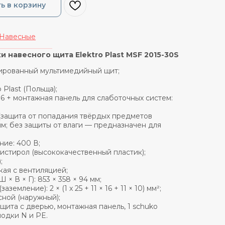
ь в корзину
Навесные
_______________
 навесного щита Elektro Plast MSF 2015-30S
нированный мультимедийный щит;
 Plast (Польща);
36 + монтажная панель для слаботочных систем:
 (защита от попадания твёрдых предметов
мм; без защиты от влаги — предназначен для
ие: 400 В;
листирол (высококачественный пластик);
;
кая c вентиляцией;
× В × Г): 853 × 358 × 94 мм;
аземление): 2 × (1 x 25 + 11 × 16 + 11 × 10) мм²;
сной (наружный);
щита с дверью, монтажная панель, 1 schuko
лодки N и PE.