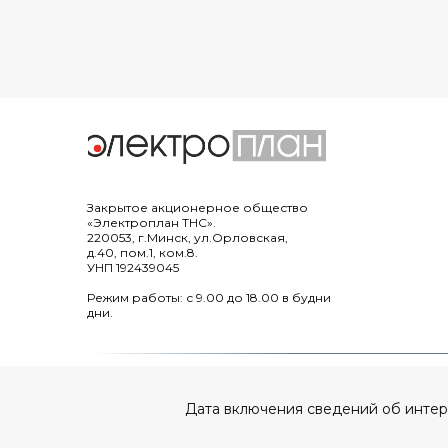
Закрытое акционерное общество
«Электроплан ТНС».
220053, г.Минск, ул.Орловская,
д.40, пом.1, ком.8.
УНП 192439045
Режим работы: с 9.00 до 18.00 в будни
дни.
Дата включения сведений об интерне