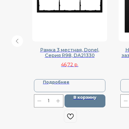
ток USB
Рамка 3 местная, Donel,
Н
 R98,
Cерия R98, DA21330
за
што
46,72
р.
Подробнее
зину
В корзину