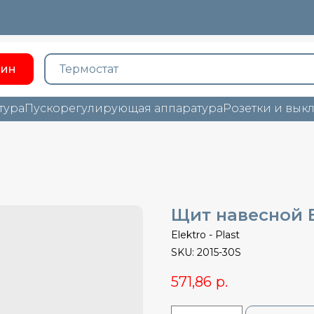
зин
тура
Пускорегулирующая аппаратура
Розетки и вык
Щит навесной El
Elektro - Plast
SKU:
2015-30S
571,86
р.