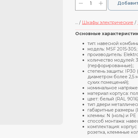
Добавит
... /
Шкафы электрические
/
_____________________________
Основные характеристики
тип: навесной комби
модель: MSF 2015-30S;
производитель: Elektro
количество модулей: 
(перфорированные);;
степень защиты: IP30
диаметром более 2,5 
сухих помещений);
номинальное напряжен
материал корпуса: по
цвет: белый (RAL 9016)
тип двери металличес
габаритные размеры (Ш 
клеммы: N (ноль) и PE (з
способ монтажа: наве
комплектация: корпус 
розетка, клеммные ко