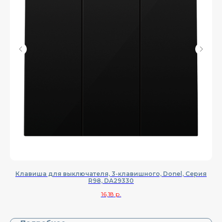
Клавиша для выключателя, 3-клавишного, Donel, Cерия
R98, DA29330
16,18
р.