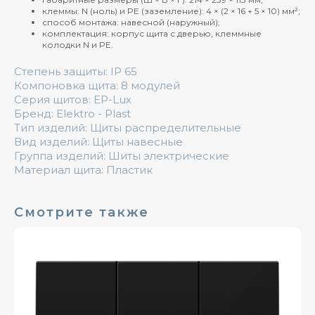
клеммы: N (ноль) и PE (заземление): 4 × (2 × 16 + 5 × 10) мм²;
способ монтажа: навесной (наружный);
комплектация: корпус щита с дверью, клеммные
колодки N и PE.
Степень защиты: IP 65
Компоновка щита: 8 модулей
Серия щитов: EP-Lux
Бренд: Elektro - Plast
Тип изделий: Щиты распределительные
Вид изделий: Щиты навесные
Группа изделий: Шиты электрические
Материал щита: Пластик
Смотрите также