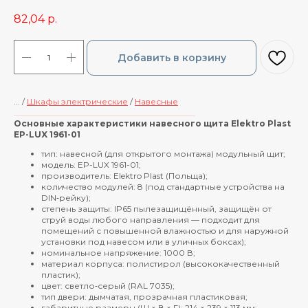
82,04
р.
Добавить в корзину
... /
Шкафы электрические
/
Навесные
____________________________________________
Основные характеристики навесного щита Elektro Plast
EP-LUX 1961-01
тип: навесной (для открытого монтажа) модульный щит;
модель: EP-LUX 1961-01;
производитель: Elektro Plast (Польща);
количество модулей: 8 (под стандартные устройства на
DIN‑рейку);
степень защиты: IP65 пылезащищённый, защищён от
струй воды любого направления — подходит для
помещений с повышенной влажностью и для наружной
установки под навесом или в уличных боксах);
номинальное напряжение: 1000 В;
материал корпуса: полистирол (высококачественный
пластик);
цвет: светло‑серый (RAL 7035);
тип двери: дымчатая, прозрачная пластиковая;
габаритные размеры (Ш × В × Г): 214 × 239 × 113 мм;