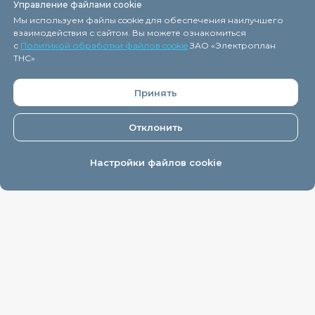
О нас
Управление файлами cookie
Мы используем файлы cookie для обеспечения наилучшего
взаимодействия с сайтом. Вы можете ознакомиться
с
Политикой обработки файлов cookie
ЗАО «Электроплан
ТНС»
Регистрация в торговом реестре 9 декабря 2015г.
Принять
Дата включения сведений об интернет-магазине
eplan.by в Торговый реестр Республики Беларусь -
11.04.2018, № регистрации 41254.
Отклонить
ЗАО "
Электроплан ТНС
" © 2005-2026.
Настройки файлов cookie
На главную
Каталог
Как заказать
Контакты