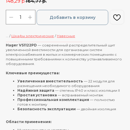
148,29
р.
164,77
р.
Добавить в корзину
... /
Шкафы электрические
/
Навесные
____________________________________________
Hager VS1122PD
— современный распределительный щит
увеличенной вместимости для организации систем
электроснабжения в жилых и коммерческих помещениях с
повышенными требованиями к количеству устанавливаемого
оборудования.
Ключевые преимущества:
Увеличенная вместительность
— 22 модуля для
размещения необходимого оборудования
Надёжная защита
— степень IP40 и класс изоляции II
Простая установка
— встраиваемый монтаж
Профессиональная комплектация
— полностью
готов к монтажу
Безопасность эксплуатации
— двойная изоляция
Области применения:
Многокомнатные квартиры