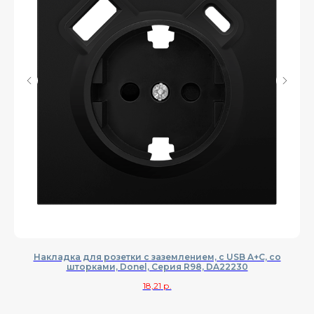
Накладка для розетки с заземлением, с USB A+C, со
шторками, Donel, Cерия R98, DA22230
18,21
р.