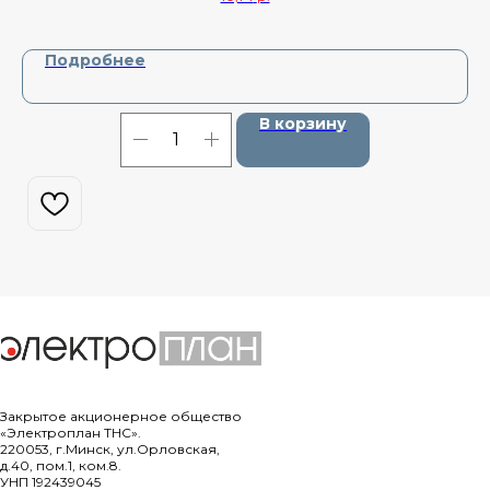
Подробнее
В корзину
Закрытое акционерное общество
«Электроплан ТНС».
220053, г.Минск, ул.Орловская,
д.40, пом.1, ком.8.
УНП 192439045