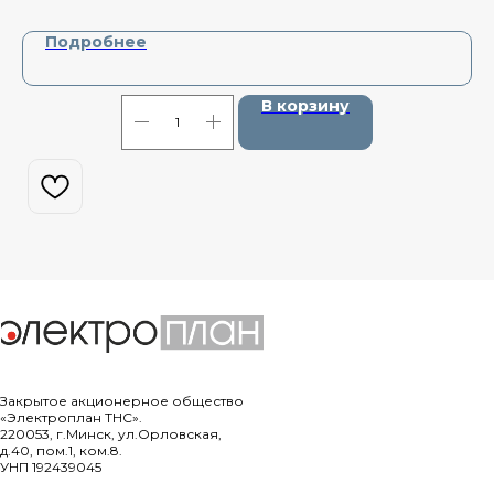
Подробнее
В корзину
Закрытое акционерное общество
«Электроплан ТНС».
220053, г.Минск, ул.Орловская,
д.40, пом.1, ком.8.
УНП 192439045