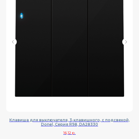
Клавиша для выключателя, 3-клавишного, с подсвекой,
Donel, Cерия R98, DA28330
16,12
р.