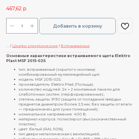
467,62
р.
Добавить в корзину
... /
Шкафы электрические
/
Встраиваемые
____________________________________________
Основные характеристики встраиваемого щита Elektro
Plast MSF 2015-02S
тип: встраиваемый (скрытого монтажа)
комбинированный мультимедийный щит;
модель: MSF 2015-02S;
производитель: Elektro Plast (Польща);
количество модулей: 24 + 2 монтажные панели для
слаботочных систем: (перфорированные);;
степень защиты: IP30 (защита от попадания твёрдых
предметов диаметром более 2,5 мм; без защиты от влаги
— предназначен для сухих помещений);
номинальное напряжение: 400 В;
материал корпуса: полистирол (высококачественный
пластик);
цвет: белый (RAL 9016);
тип двери металлическая c вентиляцией;
габаритные размеры (Ш × В × Г): 853 × 358 × 94 мм;