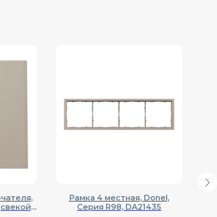
чателя,
Рамка 4 местная, Donel,
К
дсвекой,
Cерия R98, DA21435
мо
DA28335