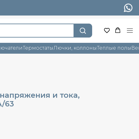
лючатели
Термостаты
Лючки, коллоны
Теплые полы
Ве
напряжения и тока,
A/63