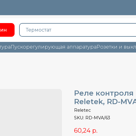
зин
тура
Пускорегулирующая аппаратура
Розетки и вык
Реле контроля 
Reletek, RD-MV
Reletec
SKU:
RD-MVA/63
60,24
р.