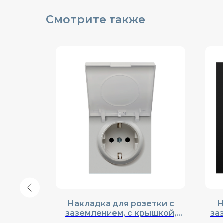
Смотрите также
я,
Накладка для розетки с
Н
umina
заземлением, с крышкой,
за
23
Donel, Cерия R98, DA52040
што