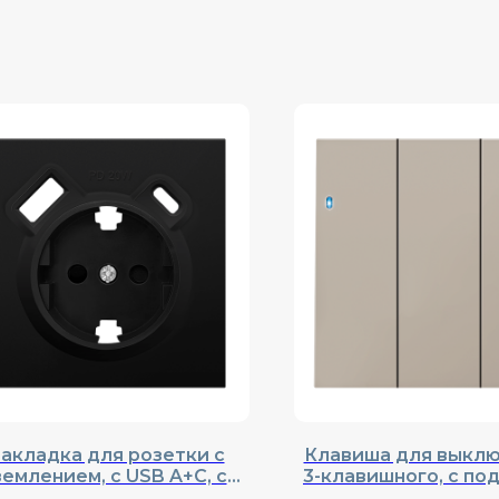
акладка для розетки с
Клавиша для выклю
землением, с USB A+C, со
3-клавишного, с по
рками, Donel, Cерия R98,
Donel, Cерия R98, 