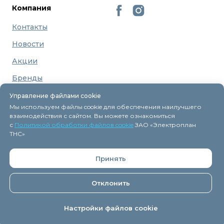
Компания
Контакты
Новости
Акции
Бренды
О нас
Управление файлами cookie
Мы используем файлы cookie для обеспечения наилучшего
взаимодействия с сайтом. Вы можете ознакомиться
с
Политикой обработки файлов cookie
ЗАО «Электроплан
ТНС»
Регистрация в торговом реестре 9 декабря 2015г.
Принять
Дата включения сведений об интернет-магазине
eplan.by в Торговый реестр Республики Беларусь -
Отклонить
11.04.2018, № регистрации 41254.
ЗАО "
Электроплан ТНС
" © 2005-2026.
Настройки файлов cookie
На главную
Каталог
Как заказать
Контакты