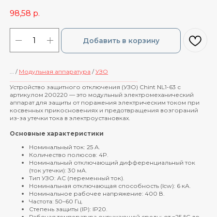
98,58
р.
Добавить в корзину
... /
Модульная аппаратура
/
УЗО
____________________________________________
Устройство защитного отключения (УЗО) Chint NL1-63 с
артикулом 200220 — это модульный электромеханический
аппарат для защиты от поражения электрическим током при
косвенных прикосновениях и предотвращения возгораний
из-за утечки тока в электроустановках.
Основные характеристики
Номинальный ток: 25 А.
Количество полюсов: 4P.
Номинальный отключающий дифференциальный ток
(ток утечки): 30 мА.
Тип УЗО: AC (переменный ток).
Номинальная отключающая способность (Icw): 6 кА.
Номинальное рабочее напряжение: 400 В.
Частота: 50–60 Гц.
Степень защиты (IP): IP20.
Рабочая температура окружающей среды: от −25 °C до