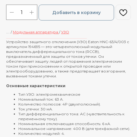
Добавить в корзину
.... /
Модульная аппаратура
/
УЗО
____________________________________________
Устройство защитного отключения (УЗО) Eaton HNC-63/4/003 с
артикулом 194695 — это четырехполюсный модульный
выключатель дифференциального тока (RCCB),
предназначенный для защиты от токов утечки. Он
обеспечивает защиту людей от поражения электрическим
током при прикосновении к открытой проводке или
электрооборудованию, а также предотвращает возгорания,
вызванные токами утечки.
Основные характеристики
Тип УЗО: электромеханическое
Номинальный ток: 63 А.
Количество полюсов: 4P (двухполюсный).
Ток утечки: 30 мА.
Тип дифференциального тока: AC (чувствительность к
переменному току).
Номинальная отключающая способность: 6 кА.
Номинальное напряжение: 400 В (для трехфазной сети).
Количество модулей: 4.