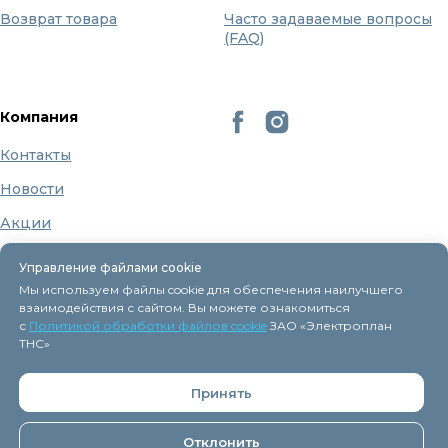
Возврат товара
Часто задаваемые вопросы
(FAQ)
Компания
Контакты
Новости
Акции
Бренды
Управление файлами cookie
О нас
Мы используем файлы cookie для обеспечения наилучшего
взаимодействия с сайтом. Вы можете ознакомиться
с
Политикой обработки файлов cookie
ЗАО «Электроплан
ТНС»
Регистрация в торговом реестре 9 декабря 2015г.
Принять
Дата включения сведений об интернет-магазине
eplan.by в Торговый реестр Республики Беларусь -
11.04.2018, № регистрации 41254.
Отклонить