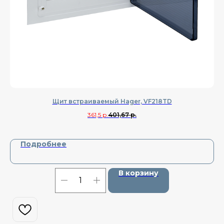
Щит встраиваемый Hager, VF218TD
361,5
р.
401,67
р.
Подробнее
В корзину