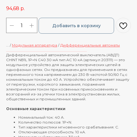
94,68
р.
Добавить в корзину
... /
Модульная аппаратура
/
Дифференциальные автоматы
____________________________________________
Дифференциальный автоматический выключатель (АВДТ)
CHINT NB1L 1P+N C40 30 мА тип AC 10 кА (артикул 203111) — это
модульное устройство для защиты электрических цепей в
однофазных сетях. Он предназначен для применения в сетях
переменного тока напряжением до 230 В частотой 50/60 Гц с
номинальным током до 40 А. Устройство обеспечивает защиту
от перегрузки, короткого замыкания, поражения
электрическим током при косвенных прикосновениях и
возгораний из-за утечки тока в электроустановках жилых,
общественных и промышленных зданий.
Основные характеристики
Номинальный ток: 40 А.
Количество полюсов: 1P+N.
Тип характеристики мгновенного срабатывания: C.
Отключающая способность: 10 кА.
Номинальный ток утечки: 30 мА.