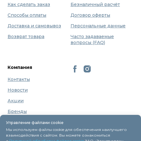
Как сделать заказ
Безналичный расчёт
Способы оплаты
Договор оферты
Доставка и самовывоз
Персональные данные
Возврат товара
Часто задаваемые
вопросы (FAQ)
Компания
Контакты
Новости
Акции
Бренды
О нас
Управление файлами cookie
Мы используем файлы cookie для обеспечения наилучшего
взаимодействия с сайтом. Вы можете ознакомиться
с
Политикой обработки файлов cookie
ЗАО «Электроплан