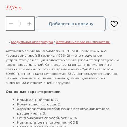
37,75
р.
Добавить в корзину
... /
Модульная аппаратура
/
Автоматические выключатели
____________________________________________
Автоматический выключатель CHINT NB1-63 2P 10А 6кА с
характеристикой B (артикул 179642) — это модульное
устройство для защиты электрических цепей от перегрузок и
коротких замыканий. Он предназначен для применения в
сетях переменного тока напряжением 220/400 В частотой
50/60 Гц с номинальным током до 63 А. Используется в жилых,
общественных и промышленных зданиях для нечастых
включений и отключений нагрузок.
Основные характеристики
Номинальный ток: 10 А.
Количество полюсов: 2.
Характеристика срабатывания электромагнитного
расцепителя: B.
Отключающая способность: 6 кА.
Номинальное напряжение: 400 В.
Род тока: переменный (AC).