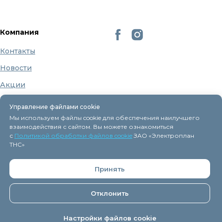
Компания
Контакты
Новости
Акции
Бренды
Управление файлами cookie
О нас
Мы используем файлы cookie для обеспечения наилучшего
взаимодействия с сайтом. Вы можете ознакомиться
с
Политикой обработки файлов cookie
ЗАО «Электроплан
ТНС»
Регистрация в торговом реестре 9 декабря 2015г.
Принять
Дата включения сведений об интернет-магазине
eplan.by в Торговый реестр Республики Беларусь -
11.04.2018, № регистрации 41254.
Отклонить
ЗАО "
Электроплан ТНС
" © 2005-2026.
Настройки файлов cookie