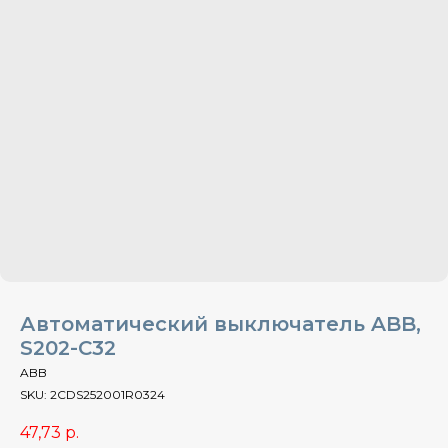
Автоматический выключатель ABB,
S202-C32
ABB
SKU:
2CDS252001R0324
47,73
р.