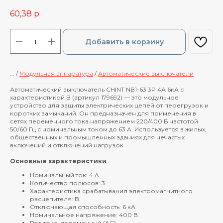
60,38
р.
Добавить в корзину
... /
Модульная аппаратура
/
Автоматические выключатели
____________________________________________
Автоматический выключатель CHINT NB1-63 3P 4А 6кА с
характеристикой B (артикул 179692) — это модульное
устройство для защиты электрических цепей от перегрузок и
коротких замыканий. Он предназначен для применения в
сетях переменного тока напряжением 220/400 В частотой
50/60 Гц с номинальным током до 63 А. Используется в жилых,
общественных и промышленных зданиях для нечастых
включений и отключений нагрузок.
Основные характеристики
Номинальный ток: 4 А.
Количество полюсов: 3.
Характеристика срабатывания электромагнитного
расцепителя: B.
Отключающая способность: 6 кА.
Номинальное напряжение: 400 В.
Род тока: переменный (AC).