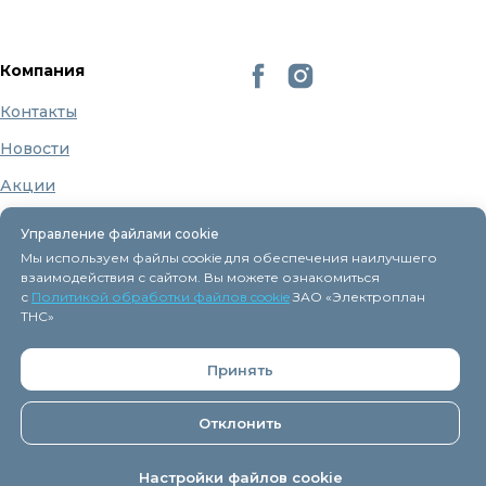
Компания
Контакты
Новости
Акции
Бренды
Управление файлами cookie
О нас
Мы используем файлы cookie для обеспечения наилучшего
взаимодействия с сайтом. Вы можете ознакомиться
с
Политикой обработки файлов cookie
ЗАО «Электроплан
ТНС»
Регистрация в торговом реестре 9 декабря 2015г.
Принять
Дата включения сведений об интернет-магазине
eplan.by в Торговый реестр Республики Беларусь -
11.04.2018, № регистрации 41254.
Отклонить
ЗАО "
Электроплан ТНС
" © 2005-2026.
Настройки файлов cookie