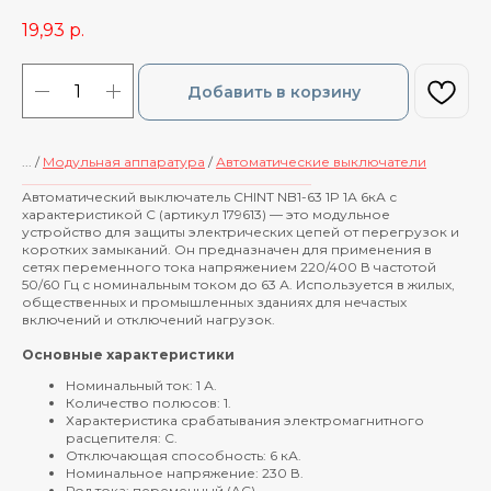
19,93
р.
Добавить в корзину
... /
Модульная аппаратура
/
Автоматические выключатели
____________________________________________
Автоматический выключатель CHINT NB1-63 1P 1А 6кА с
характеристикой C (артикул 179613) — это модульное
устройство для защиты электрических цепей от перегрузок и
коротких замыканий. Он предназначен для применения в
сетях переменного тока напряжением 220/400 В частотой
50/60 Гц с номинальным током до 63 А. Используется в жилых,
общественных и промышленных зданиях для нечастых
включений и отключений нагрузок.
Основные характеристики
Номинальный ток: 1 А.
Количество полюсов: 1.
Характеристика срабатывания электромагнитного
расцепителя: C.
Отключающая способность: 6 кА.
Номинальное напряжение: 230 В.
Род тока: переменный (AC).